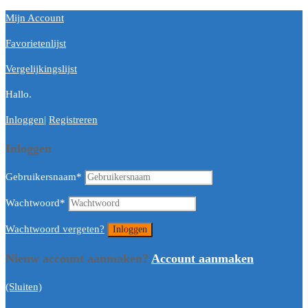
Mijn Account
Favorietenlijst
Vergelijkingslijst
Hallo.
Inloggen
|
Registreren
Inloggen
Gebruikersnaam
*
Wachtwoord
*
Wachtwoord vergeten?
Nieuw account aanmaken?
Account aanmaken
(Sluiten)