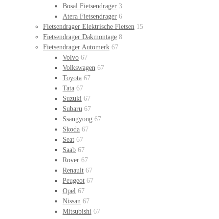
Bosal Fietsendrager
3
Atera Fietsendrager
6
Fietsendrager Elektrische Fietsen
15
Fietsendrager Dakmontage
8
Fietsendrager Automerk
67
Volvo
67
Volkswagen
67
Toyota
67
Tata
67
Suzuki
67
Subaru
67
Ssangyong
67
Skoda
67
Seat
67
Saab
67
Rover
67
Renault
67
Peugeot
67
Opel
67
Nissan
67
Mitsubishi
67