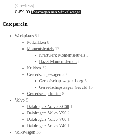
(0 reviews)
€
459,00
Toevoegen aan winkelwagen
Categorieën
Werkplaats
81
Potkrikken
8
Momentsleutels
13
Kraftwerk Momentsleutels
5
Hazet Momentsleutels
8
Krikken
32
Gereedschapswagen
20
Gereedschapswagen Leeg
5
Gereedschapswagen Gevuld
15
Gereedschapskoffer
8
Volvo
5
Dakdragers Volvo XC60
1
Dakdragers Volvo V90
2
Dakdragers Volvo V60
1
Dakdragers Volvo V40
1
Volkswagen
38