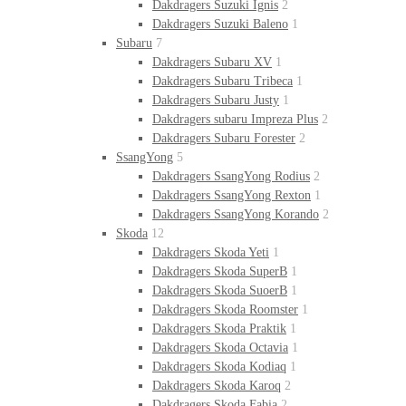
Dakdragers Suzuki Ignis
2
Dakdragers Suzuki Baleno
1
Subaru
7
Dakdragers Subaru XV
1
Dakdragers Subaru Tribeca
1
Dakdragers Subaru Justy
1
Dakdragers subaru Impreza Plus
2
Dakdragers Subaru Forester
2
SsangYong
5
Dakdragers SsangYong Rodius
2
Dakdragers SsangYong Rexton
1
Dakdragers SsangYong Korando
2
Skoda
12
Dakdragers Skoda Yeti
1
Dakdragers Skoda SuperB
1
Dakdragers Skoda SuoerB
1
Dakdragers Skoda Roomster
1
Dakdragers Skoda Praktik
1
Dakdragers Skoda Octavia
1
Dakdragers Skoda Kodiaq
1
Dakdragers Skoda Karoq
2
Dakdragers Skoda Fabia
2