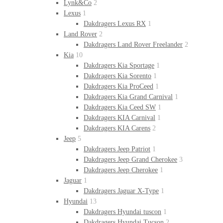
Lynk&Co
2
Lexus
1
Dakdragers Lexus RX
1
Land Rover
2
Dakdragers Land Rover Freelander
2
Kia
10
Dakdragers Kia Sportage
1
Dakdragers Kia Sorento
1
Dakdragers Kia ProCeed
1
Dakdragers Kia Grand Carnival
1
Dakdragers Kia Ceed SW
1
Dakdragers KIA Carnival
1
Dakdragers KIA Carens
2
Jeep
5
Dakdragers Jeep Patriot
1
Dakdragers Jeep Grand Cherokee
3
Dakdragers Jeep Cherokee
1
Jaguar
1
Dakdragers Jaguar X-Type
1
Hyundai
13
Dakdragers Hyundai tuscon
1
Dakdragers Hyundai Tucson
2