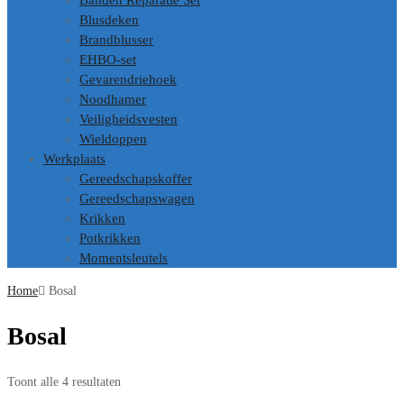
Banden Reparatie Set
Blusdeken
Brandblusser
EHBO-set
Gevarendriehoek
Noodhamer
Veiligheidsvesten
Wieldoppen
Werkplaats
Gereedschapskoffer
Gereedschapswagen
Krikken
Potkrikken
Momentsleutels
Home
Bosal
Bosal
Toont alle 4 resultaten