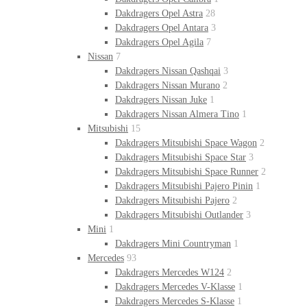
Dakdragers Opel Astra
28
Dakdragers Opel Antara
3
Dakdragers Opel Agila
7
Nissan
7
Dakdragers Nissan Qashqai
3
Dakdragers Nissan Murano
2
Dakdragers Nissan Juke
1
Dakdragers Nissan Almera Tino
1
Mitsubishi
15
Dakdragers Mitsubishi Space Wagon
2
Dakdragers Mitsubishi Space Star
3
Dakdragers Mitsubishi Space Runner
2
Dakdragers Mitsubishi Pajero Pinin
1
Dakdragers Mitsubishi Pajero
2
Dakdragers Mitsubishi Outlander
3
Mini
1
Dakdragers Mini Countryman
1
Mercedes
93
Dakdragers Mercedes W124
2
Dakdragers Mercedes V-Klasse
1
Dakdragers Mercedes S-Klasse
1