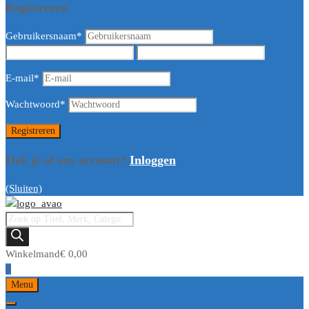
Registreren
Gebruikersnaam
*
E-mail
*
Wachtwoord
*
Heb je al een account?
Inloggen
(Sluiten)
Winkelmand
€
0,00
0
Menu