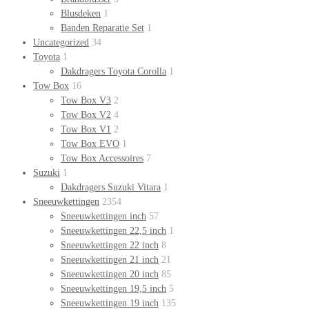
Blusdeken
1
Banden Reparatie Set
1
Uncategorized
34
Toyota
1
Dakdragers Toyota Corolla
1
Tow Box
16
Tow Box V3
2
Tow Box V2
4
Tow Box V1
2
Tow Box EVO
1
Tow Box Accessoires
7
Suzuki
1
Dakdragers Suzuki Vitara
1
Sneeuwkettingen
2354
Sneeuwkettingen inch
57
Sneeuwkettingen 22,5 inch
1
Sneeuwkettingen 22 inch
8
Sneeuwkettingen 21 inch
21
Sneeuwkettingen 20 inch
85
Sneeuwkettingen 19,5 inch
5
Sneeuwkettingen 19 inch
135