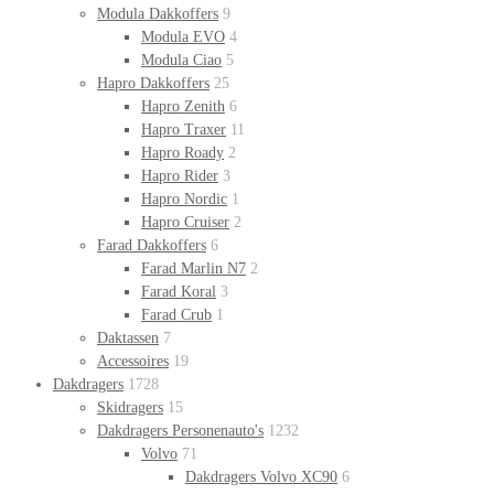
Modula Dakkoffers
9
Modula EVO
4
Modula Ciao
5
Hapro Dakkoffers
25
Hapro Zenith
6
Hapro Traxer
11
Hapro Roady
2
Hapro Rider
3
Hapro Nordic
1
Hapro Cruiser
2
Farad Dakkoffers
6
Farad Marlin N7
2
Farad Koral
3
Farad Crub
1
Daktassen
7
Accessoires
19
Dakdragers
1728
Skidragers
15
Dakdragers Personenauto's
1232
Volvo
71
Dakdragers Volvo XC90
6