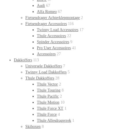
Audi
67
Alfa Romeo
67
Fietsendrager Achterklepmontage
2
Fietsendrager Accessoires
116
Twinny Load Accessoires
17
Thule Accessoires
22
Spinder Accessoires
9
Pro User Accessoires
41
Accessoires
27
Dakkoffers
113
Universele Dakkoffers
7
Twinny Load Dakkoffers
5
Thule Dakkoffers
28
Thule Vector
2
Thule Touring
8
Thule Pacific
2
Thule Motion
10
Thule Force XT
1
Thule Force
4
Thule Allesdragerrek
1
Skiboxen
8