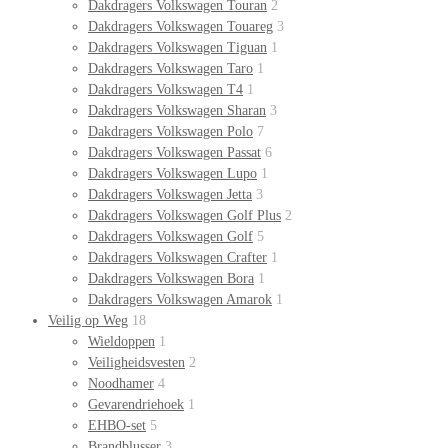
Dakdragers Volkswagen Touran
2
Dakdragers Volkswagen Touareg
3
Dakdragers Volkswagen Tiguan
1
Dakdragers Volkswagen Taro
1
Dakdragers Volkswagen T4
1
Dakdragers Volkswagen Sharan
3
Dakdragers Volkswagen Polo
7
Dakdragers Volkswagen Passat
6
Dakdragers Volkswagen Lupo
1
Dakdragers Volkswagen Jetta
3
Dakdragers Volkswagen Golf Plus
2
Dakdragers Volkswagen Golf
5
Dakdragers Volkswagen Crafter
1
Dakdragers Volkswagen Bora
1
Dakdragers Volkswagen Amarok
1
Veilig op Weg
18
Wieldoppen
1
Veiligheidsvesten
2
Noodhamer
4
Gevarendriehoek
1
EHBO-set
5
Brandblusser
3