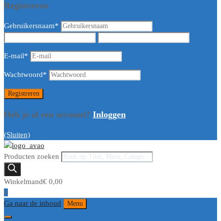
Registreren
Gebruikersnaam
*
E-mail
*
Wachtwoord
*
Heb je al een account?
Inloggen
(Sluiten)
Producten zoeken
Winkelmand
€
0,00
0
Ga naar de inhoud
Menu