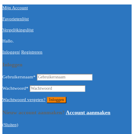
Mijn Account
Favorietenlijst
Vergelijkingslijst
Hallo.
Inloggen
|
Registreren
Inloggen
Gebruikersnaam
*
Wachtwoord
*
Wachtwoord vergeten?
Nieuw account aanmaken?
Account aanmaken
(Sluiten)