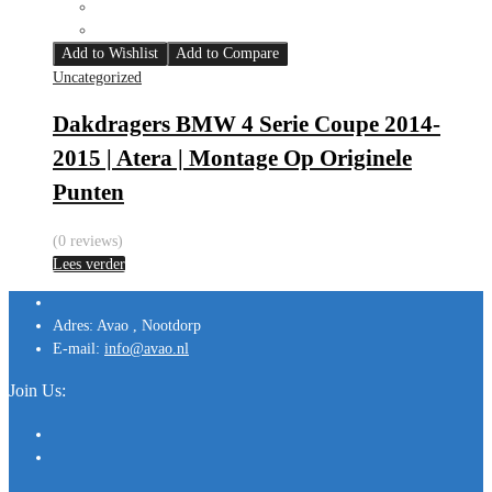
Add to Wishlist
Add to Compare
Uncategorized
Dakdragers BMW 4 Serie Coupe 2014-
2015 | Atera | Montage Op Originele
Punten
(0 reviews)
Lees verder
Adres:
Avao , Nootdorp
E-mail:
info@avao.nl
Join Us: