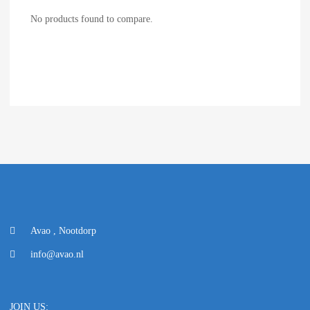
No products found to compare.
Avao , Nootdorp
info@avao.nl
JOIN US: