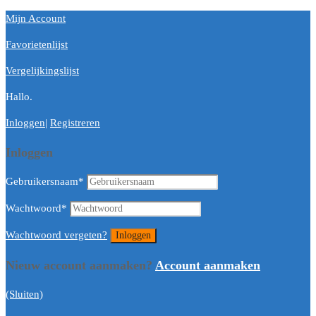
Mijn Account
Favorietenlijst
Vergelijkingslijst
Hallo.
Inloggen
|
Registreren
Inloggen
Gebruikersnaam
*
Wachtwoord
*
Wachtwoord vergeten?
Nieuw account aanmaken?
Account aanmaken
(Sluiten)