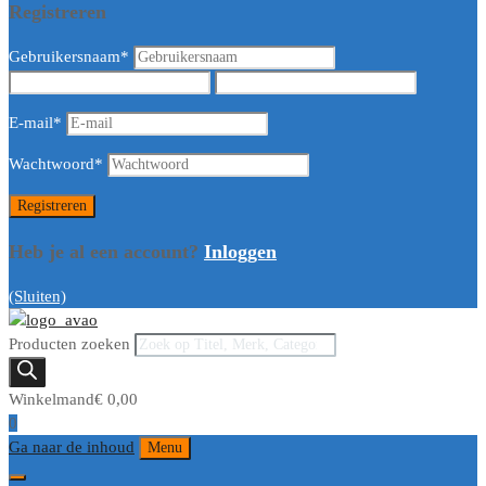
Registreren
Gebruikersnaam
*
E-mail
*
Wachtwoord
*
Heb je al een account?
Inloggen
(Sluiten)
Producten zoeken
Winkelmand
€
0,00
0
Ga naar de inhoud
Menu