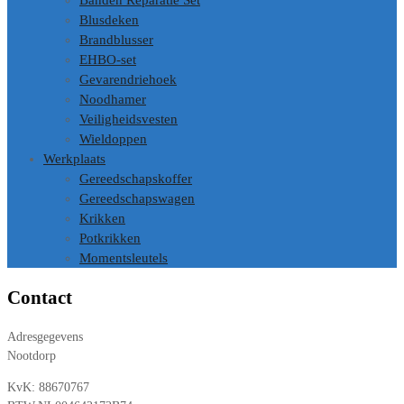
Banden Reparatie Set
Blusdeken
Brandblusser
EHBO-set
Gevarendriehoek
Noodhamer
Veiligheidsvesten
Wieldoppen
Werkplaats
Gereedschapskoffer
Gereedschapswagen
Krikken
Potkrikken
Momentsleutels
Contact
Adresgegevens
Nootdorp
KvK: 88670767