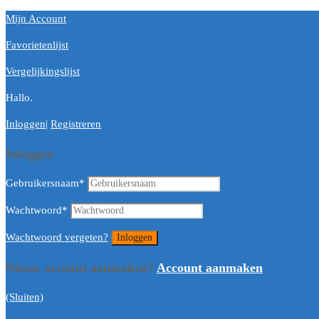
Mijn Account
Favorietenlijst
Vergelijkingslijst
Hallo.
Inloggen
|
Registreren
Inloggen
Gebruikersnaam
*
Wachtwoord
*
Wachtwoord vergeten?
Nieuw account aanmaken?
Account aanmaken
(Sluiten)