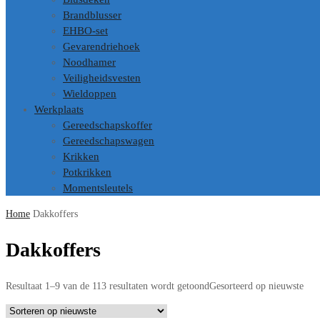
Brandblusser
EHBO-set
Gevarendriehoek
Noodhamer
Veiligheidsvesten
Wieldoppen
Werkplaats
Gereedschapskoffer
Gereedschapswagen
Krikken
Potkrikken
Momentsleutels
Home
Dakkoffers
Dakkoffers
Resultaat 1–9 van de 113 resultaten wordt getoond
Gesorteerd op nieuwste