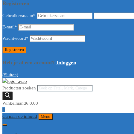
Registreren
Gebruikersnaam
*
E-mail
*
Wachtwoord
*
Heb je al een account?
Inloggen
(Sluiten)
Producten zoeken
Winkelmand
€
0,00
0
Ga naar de inhoud
Menu