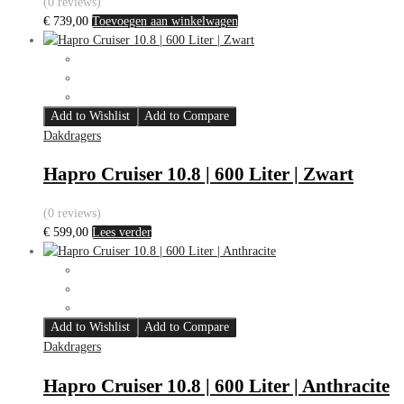
(0 reviews)
€
739,00
Toevoegen aan winkelwagen
Add to Wishlist
Add to Compare
Dakdragers
Hapro Cruiser 10.8 | 600 Liter | Zwart
(0 reviews)
€
599,00
Lees verder
Add to Wishlist
Add to Compare
Dakdragers
Hapro Cruiser 10.8 | 600 Liter | Anthracite