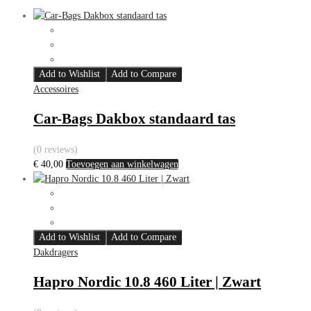
Add to Wishlist
Add to Compare
Accessoires
Car-Bags Dakbox standaard tas
(0 reviews)
€
40,00
Toevoegen aan winkelwagen
Add to Wishlist
Add to Compare
Dakdragers
Hapro Nordic 10.8 460 Liter | Zwart