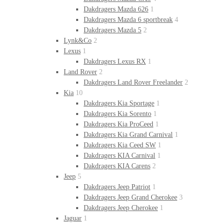
Dakdragers Mazda 626
1
Dakdragers Mazda 6 sportbreak
4
Dakdragers Mazda 5
2
Lynk&Co
2
Lexus
1
Dakdragers Lexus RX
1
Land Rover
2
Dakdragers Land Rover Freelander
2
Kia
10
Dakdragers Kia Sportage
1
Dakdragers Kia Sorento
1
Dakdragers Kia ProCeed
1
Dakdragers Kia Grand Carnival
1
Dakdragers Kia Ceed SW
1
Dakdragers KIA Carnival
1
Dakdragers KIA Carens
2
Jeep
5
Dakdragers Jeep Patriot
1
Dakdragers Jeep Grand Cherokee
3
Dakdragers Jeep Cherokee
1
Jaguar
1