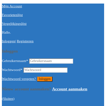
Mijn Account
Favorietenlijst
Vergelijkingslijst
Hallo.
Inloggen
|
Registreren
Inloggen
Gebruikersnaam
*
Wachtwoord
*
Wachtwoord vergeten?
Nieuw account aanmaken?
Account aanmaken
(Sluiten)