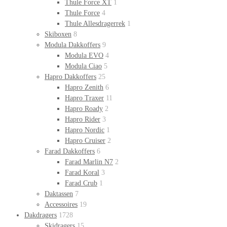
Thule Force XT
1
Thule Force
4
Thule Allesdragerrek
1
Skiboxen
8
Modula Dakkoffers
9
Modula EVO
4
Modula Ciao
5
Hapro Dakkoffers
25
Hapro Zenith
6
Hapro Traxer
11
Hapro Roady
2
Hapro Rider
3
Hapro Nordic
1
Hapro Cruiser
2
Farad Dakkoffers
6
Farad Marlin N7
2
Farad Koral
3
Farad Crub
1
Daktassen
7
Accessoires
19
Dakdragers
1728
Skidragers
15