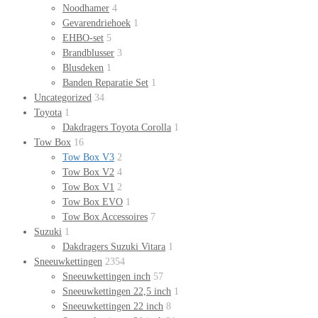
Noodhamer
4
Gevarendriehoek
1
EHBO-set
5
Brandblusser
3
Blusdeken
1
Banden Reparatie Set
1
Uncategorized
34
Toyota
1
Dakdragers Toyota Corolla
1
Tow Box
16
Tow Box V3
2
Tow Box V2
4
Tow Box V1
2
Tow Box EVO
1
Tow Box Accessoires
7
Suzuki
1
Dakdragers Suzuki Vitara
1
Sneeuwkettingen
2354
Sneeuwkettingen inch
57
Sneeuwkettingen 22,5 inch
1
Sneeuwkettingen 22 inch
8