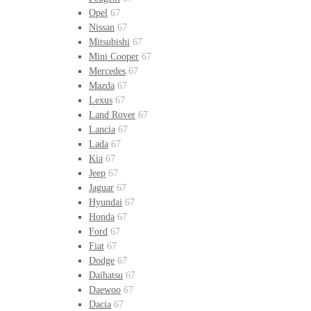
Opel
67
Nissan
67
Mitsubishi
67
Mini Cooper
67
Mercedes
67
Mazda
67
Lexus
67
Land Rover
67
Lancia
67
Lada
67
Kia
67
Jeep
67
Jaguar
67
Hyundai
67
Honda
67
Ford
67
Fiat
67
Dodge
67
Daihatsu
67
Daewoo
67
Dacia
67