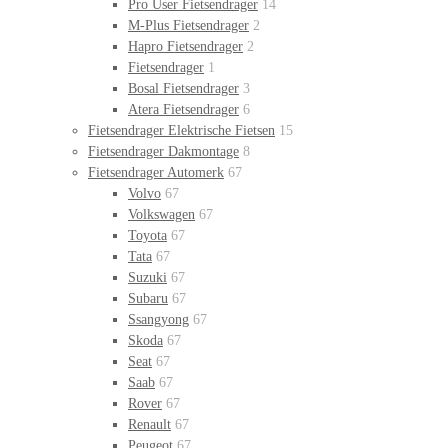
Pro User Fietsendrager
14
M-Plus Fietsendrager
2
Hapro Fietsendrager
2
Fietsendrager
1
Bosal Fietsendrager
3
Atera Fietsendrager
6
Fietsendrager Elektrische Fietsen
15
Fietsendrager Dakmontage
8
Fietsendrager Automerk
67
Volvo
67
Volkswagen
67
Toyota
67
Tata
67
Suzuki
67
Subaru
67
Ssangyong
67
Skoda
67
Seat
67
Saab
67
Rover
67
Renault
67
Peugeot
67