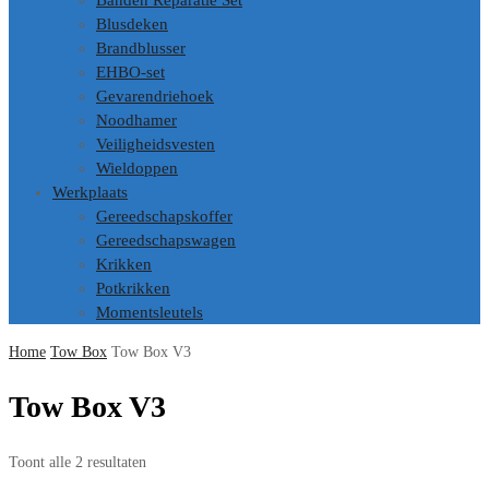
Banden Reparatie Set
Blusdeken
Brandblusser
EHBO-set
Gevarendriehoek
Noodhamer
Veiligheidsvesten
Wieldoppen
Werkplaats
Gereedschapskoffer
Gereedschapswagen
Krikken
Potkrikken
Momentsleutels
Home
Tow Box
Tow Box V3
Tow Box V3
Gesorteerd
Toont alle 2 resultaten
op