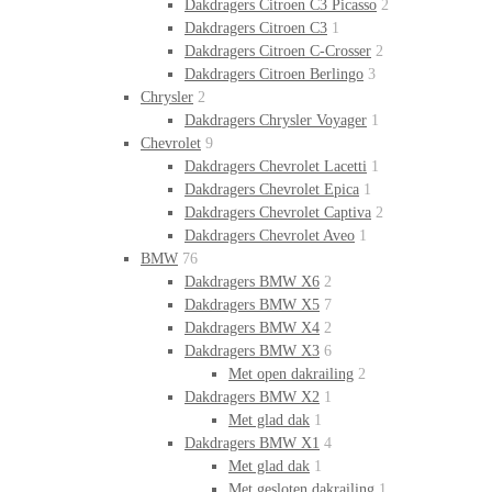
Dakdragers Citroen C3 Picasso
2
Dakdragers Citroen C3
1
Dakdragers Citroen C-Crosser
2
Dakdragers Citroen Berlingo
3
Chrysler
2
Dakdragers Chrysler Voyager
1
Chevrolet
9
Dakdragers Chevrolet Lacetti
1
Dakdragers Chevrolet Epica
1
Dakdragers Chevrolet Captiva
2
Dakdragers Chevrolet Aveo
1
BMW
76
Dakdragers BMW X6
2
Dakdragers BMW X5
7
Dakdragers BMW X4
2
Dakdragers BMW X3
6
Met open dakrailing
2
Dakdragers BMW X2
1
Met glad dak
1
Dakdragers BMW X1
4
Met glad dak
1
Met gesloten dakrailing
1