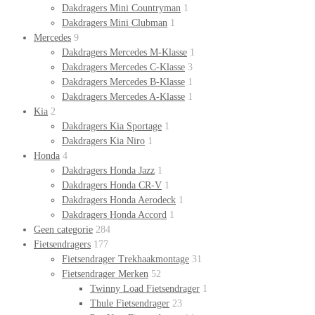
Dakdragers Mini Countryman
1
Dakdragers Mini Clubman
1
Mercedes
9
Dakdragers Mercedes M-Klasse
1
Dakdragers Mercedes C-Klasse
3
Dakdragers Mercedes B-Klasse
1
Dakdragers Mercedes A-Klasse
1
Kia
2
Dakdragers Kia Sportage
1
Dakdragers Kia Niro
1
Honda
4
Dakdragers Honda Jazz
1
Dakdragers Honda CR-V
1
Dakdragers Honda Aerodeck
1
Dakdragers Honda Accord
1
Geen categorie
284
Fietsendragers
177
Fietsendrager Trekhaakmontage
31
Fietsendrager Merken
52
Twinny Load Fietsendrager
1
Thule Fietsendrager
23