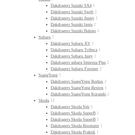
Dakdragers Suzuki SX4
1
Dakdragers Suzuki Swift
2
Dakdragers Suzuki Jimny
1
Dakdragers Suzuki Ignis
2
Dakdragers Suzuki Baleno
1
Subaru
7
Dakdragers Subaru XV
1
Dakdragers Subaru Tribeca
1
Dakdragers Subaru Justy
1
Dakdragers subaru Impreza Plus
2
Dakdragers Subaru Forester
2
SsangYong
5
Dakdragers SsangYong Rodius
2
Dakdragers SsangYong Rexton
1
Dakdragers SsangYong Korando
2
Skoda
12
Dakdragers Skoda Yeti
1
Dakdragers Skoda SuperB
1
Dakdragers Skoda SuoerB
1
Dakdragers Skoda Roomster
1
Dakdragers Skoda Praktik
1