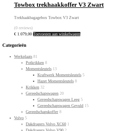
Towbox trekhaakkoffer V3 Zwart
Trekhaakbagagebox Towbox V3 Zwart
(0 reviews)
€
1.079,00
Toevoegen aan winkelwagen
Categorieën
Werkplaats
81
Potkrikken
8
Momentsleutels
13
Kraftwerk Momentsleutels
5
Hazet Momentsleutels
8
Krikken
32
Gereedschapswagen
20
Gereedschapswagen Leeg
5
Gereedschapswagen Gevuld
15
Gereedschapskoffer
8
Volvo
5
Dakdragers Volvo XC60
1
Dakdragers Volvo V90
2