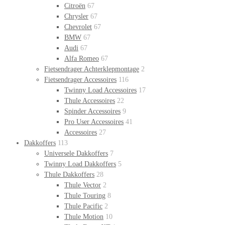
Citroën
67
Chrysler
67
Chevrolet
67
BMW
67
Audi
67
Alfa Romeo
67
Fietsendrager Achterklepmontage
2
Fietsendrager Accessoires
116
Twinny Load Accessoires
17
Thule Accessoires
22
Spinder Accessoires
9
Pro User Accessoires
41
Accessoires
27
Dakkoffers
113
Universele Dakkoffers
7
Twinny Load Dakkoffers
5
Thule Dakkoffers
28
Thule Vector
2
Thule Touring
8
Thule Pacific
2
Thule Motion
10