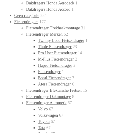
Dakdragers Honda Aerodeck
1
Dakdragers Honda Accord
1
Geen categorie
284
Fietsendragers
177
Fietsendrager Trekhaakmontage
31
Fietsendrager Merken
52
Twinny Load Fietsendrager
1
Thule Fietsendrager
23
Pro User Fietsendrager
14
M-Plus Fietsendrager
2
Hapro Fietsendrager
2
Fietsendrager
1
Bosal Fietsendrager
3
Atera Fietsendrager
6
Fietsendrager Elektrische Fietsen
15
Fietsendrager Dakmontage
8
Fietsendrager Automerk
67
Volvo
67
Volkswagen
67
Toyota
67
Tata
67