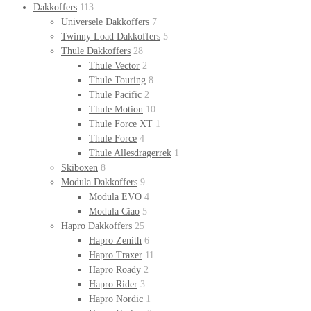
Dakkoffers
113
Universele Dakkoffers
7
Twinny Load Dakkoffers
5
Thule Dakkoffers
28
Thule Vector
2
Thule Touring
8
Thule Pacific
2
Thule Motion
10
Thule Force XT
1
Thule Force
4
Thule Allesdragerrek
1
Skiboxen
8
Modula Dakkoffers
9
Modula EVO
4
Modula Ciao
5
Hapro Dakkoffers
25
Hapro Zenith
6
Hapro Traxer
11
Hapro Roady
2
Hapro Rider
3
Hapro Nordic
1