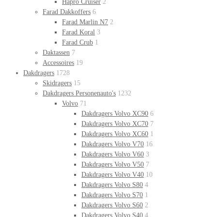
Hapro Cruiser
2
Farad Dakkoffers
6
Farad Marlin N7
2
Farad Koral
3
Farad Crub
1
Daktassen
7
Accessoires
19
Dakdragers
1728
Skidragers
15
Dakdragers Personenauto's
1232
Volvo
71
Dakdragers Volvo XC90
6
Dakdragers Volvo XC70
7
Dakdragers Volvo XC60
1
Dakdragers Volvo V70
16
Dakdragers Volvo V60
3
Dakdragers Volvo V50
7
Dakdragers Volvo V40
10
Dakdragers Volvo S80
4
Dakdragers Volvo S70
1
Dakdragers Volvo S60
2
Dakdragers Volvo S40
4