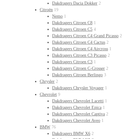
Dakdragers Dacia Dokker
2
Citroën
19
Nemo
1
Dakdragers Citroen C8
1
Dakdragers Citroen C5
4
Dakdragers Citroen C4 Grand Picasso
2
Dakdragers Citroen C4 Cactus
2
Dakdragers Citroen C4 Aircross
1
Dakdragers Citroen C3 Picasso
2
Dakdragers Citroen C3
1
Dakdragers Citroen C-Crosser
2
Dakdragers Citroen Berlingo
3
Chrysler
2
Dakdragers Chrysler Voyager
1
Chevrolet
9
Dakdragers Chevrolet Lacetti
1
Dakdragers Chevrolet Epica
1
Dakdragers Chevrolet Captiva
2
Dakdragers Chevrolet Aveo
1
BMW
76
Dakdragers BMW X6
2