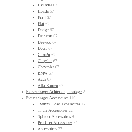
Hyundai
67
Honda
67
Ford
67
Fiat
67
Dodge
67
Daihatsu
67
Daewoo
67
Dacia
67
Citroën
67
Chrysler
67
Chevrolet
67
BMW
67
Audi
67
Alfa Romeo
67
Fietsendrager Achterklepmontage
2
Fietsendrager Accessoires
116
Twinny Load Accessoires
17
Thule Accessoires
22
Spinder Accessoires
9
Pro User Accessoires
41
Accessoires
27