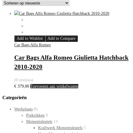
Add to Wishlist
Add to Compare
Car Bags Alfa Romeo
Car Bags Alfa Romeo Giulietta Hatchback
2010-2020
(0 reviews)
€
379,00
Toevoegen aan winkelwagen
Categorieën
Werkplaats
81
Potkrikken
8
Momentsleutels
13
Kraftwerk Momentsleutels
5