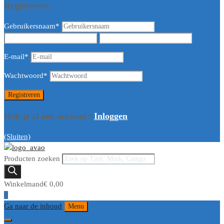
Registreren
Gebruikersnaam
*
E-mail
*
Wachtwoord
*
Heb je al een account?
Inloggen
(Sluiten)
Producten zoeken
Winkelmand
€
0,00
0
Ga naar de inhoud
Menu