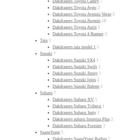
Dakdragers Toyota Camry
7
Dakdragers Toyota Aygo
2
Dakdragers Toyota Avensis Verso
3
Dakdragers Toyota Avensis
18
Dakdragers Toyota Auris
5
Dakdragers Toyota 4 Runner
3
Tata
1
Dakdragers tata model 1
1
Suzuki
7
Dakdragers Suzuki SX4
1
Dakdragers Suzuki Swift
2
Dakdragers Suzuki Jimny
1
Dakdragers Suzuki Ignis
2
Dakdragers Suzuki Baleno
1
Subaru
7
Dakdragers Subaru XV
1
Dakdragers Subaru Tribeca
1
Dakdragers Subaru Justy
1
Dakdragers subaru Impreza Plus
2
Dakdragers Subaru Forester
2
SsangYong
5
Dakdragers SsangYong Rodius
2