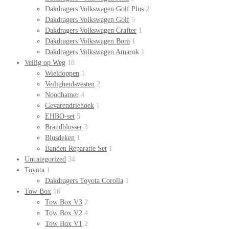
Dakdragers Volkswagen Golf Plus
2
Dakdragers Volkswagen Golf
5
Dakdragers Volkswagen Crafter
1
Dakdragers Volkswagen Bora
1
Dakdragers Volkswagen Amarok
1
Veilig op Weg
18
Wieldoppen
1
Veiligheidsvesten
2
Noodhamer
4
Gevarendriehoek
1
EHBO-set
5
Brandblusser
3
Blusdeken
1
Banden Reparatie Set
1
Uncategorized
34
Toyota
1
Dakdragers Toyota Corolla
1
Tow Box
16
Tow Box V3
2
Tow Box V2
4
Tow Box V1
2