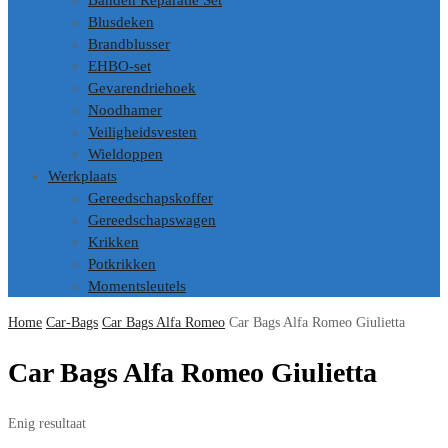
Banden Reparatie Set
Blusdeken
Brandblusser
EHBO-set
Gevarendriehoek
Noodhamer
Veiligheidsvesten
Wieldoppen
Werkplaats
Gereedschapskoffer
Gereedschapswagen
Krikken
Potkrikken
Momentsleutels
Home
Car-Bags
Car Bags Alfa Romeo
Car Bags Alfa Romeo Giulietta
Car Bags Alfa Romeo Giulietta
Enig resultaat