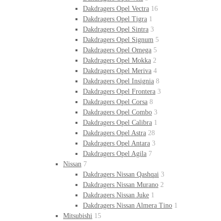
Dakdragers Opel Vectra
16
Dakdragers Opel Tigra
1
Dakdragers Opel Sintra
3
Dakdragers Opel Signum
5
Dakdragers Opel Omega
5
Dakdragers Opel Mokka
2
Dakdragers Opel Meriva
4
Dakdragers Opel Insignia
8
Dakdragers Opel Frontera
3
Dakdragers Opel Corsa
8
Dakdragers Opel Combo
3
Dakdragers Opel Calibra
1
Dakdragers Opel Astra
28
Dakdragers Opel Antara
3
Dakdragers Opel Agila
7
Nissan
7
Dakdragers Nissan Qashqai
3
Dakdragers Nissan Murano
2
Dakdragers Nissan Juke
1
Dakdragers Nissan Almera Tino
1
Mitsubishi
15