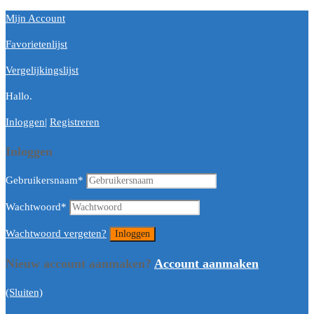
Mijn Account
Favorietenlijst
Vergelijkingslijst
Hallo.
Inloggen
|
Registreren
Inloggen
Gebruikersnaam
*
Wachtwoord
*
Wachtwoord vergeten?
Nieuw account aanmaken?
Account aanmaken
(Sluiten)