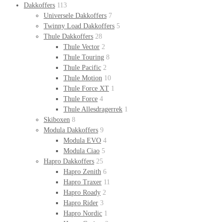
Dakkoffers
113
Universele Dakkoffers
7
Twinny Load Dakkoffers
5
Thule Dakkoffers
28
Thule Vector
2
Thule Touring
8
Thule Pacific
2
Thule Motion
10
Thule Force XT
1
Thule Force
4
Thule Allesdragerrek
1
Skiboxen
8
Modula Dakkoffers
9
Modula EVO
4
Modula Ciao
5
Hapro Dakkoffers
25
Hapro Zenith
6
Hapro Traxer
11
Hapro Roady
2
Hapro Rider
3
Hapro Nordic
1