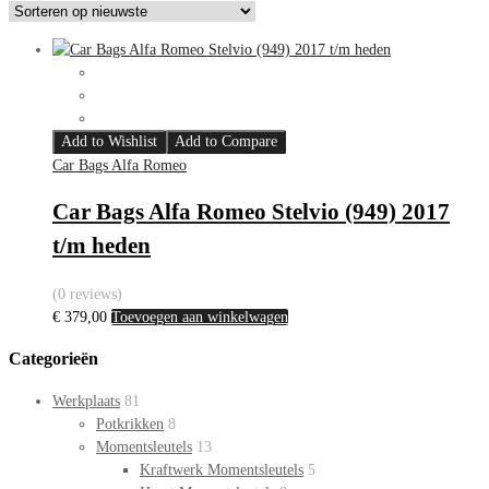
Add to Wishlist
Add to Compare
Car Bags Alfa Romeo
Car Bags Alfa Romeo Stelvio (949) 2017
t/m heden
(0 reviews)
€
379,00
Toevoegen aan winkelwagen
Categorieën
Werkplaats
81
Potkrikken
8
Momentsleutels
13
Kraftwerk Momentsleutels
5