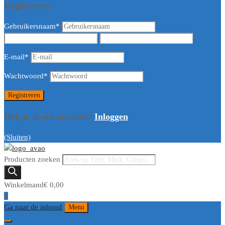
Registreren
Gebruikersnaam
*
E-mail
*
Wachtwoord
*
Heb je al een account?
Inloggen
(Sluiten)
Producten zoeken
Winkelmand
€
0,00
0
Ga naar de inhoud
Menu