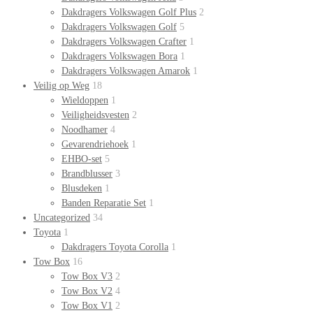
Dakdragers Volkswagen Golf Plus
2
Dakdragers Volkswagen Golf
5
Dakdragers Volkswagen Crafter
1
Dakdragers Volkswagen Bora
1
Dakdragers Volkswagen Amarok
1
Veilig op Weg
18
Wieldoppen
1
Veiligheidsvesten
2
Noodhamer
4
Gevarendriehoek
1
EHBO-set
5
Brandblusser
3
Blusdeken
1
Banden Reparatie Set
1
Uncategorized
34
Toyota
1
Dakdragers Toyota Corolla
1
Tow Box
16
Tow Box V3
2
Tow Box V2
4
Tow Box V1
2