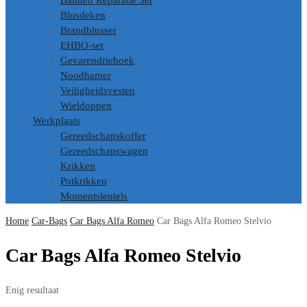
Banden Reparatie Set
Blusdeken
Brandblusser
EHBO-set
Gevarendriehoek
Noodhamer
Veiligheidsvesten
Wieldoppen
Werkplaats
Gereedschapskoffer
Gereedschapswagen
Krikken
Potkrikken
Momentsleutels
Home
Car-Bags
Car Bags Alfa Romeo
Car Bags Alfa Romeo Stelvio
Car Bags Alfa Romeo Stelvio
Enig resultaat