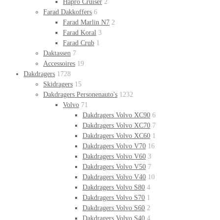
Hapro Cruiser
2
Farad Dakkoffers
6
Farad Marlin N7
2
Farad Koral
3
Farad Crub
1
Daktassen
7
Accessoires
19
Dakdragers
1728
Skidragers
15
Dakdragers Personenauto's
1232
Volvo
71
Dakdragers Volvo XC90
6
Dakdragers Volvo XC70
7
Dakdragers Volvo XC60
1
Dakdragers Volvo V70
16
Dakdragers Volvo V60
3
Dakdragers Volvo V50
7
Dakdragers Volvo V40
10
Dakdragers Volvo S80
4
Dakdragers Volvo S70
1
Dakdragers Volvo S60
2
Dakdragers Volvo S40
4