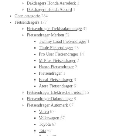
Dakdragers Honda Aerodeck
1
Dakdragers Honda Accord
1
Geen categorie
284
Fietsendragers
177
Fietsendrager Trekhaakmontage
31
Fietsendrager Merken
52
Twinny Load Fietsendrager
1
Thule Fietsendrager
23
Pro User Fietsendrager
14
M-Plus Fietsendrager
2
Hapro Fietsendrager
2
Fietsendrager
1
Bosal Fietsendrager
3
Atera Fietsendrager
6
Fietsendrager Elektrische Fietsen
15
Fietsendrager Dakmontage
8
Fietsendrager Automerk
67
Volvo
67
Volkswagen
67
Toyota
67
Tata
67