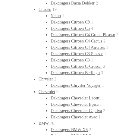
Dakdragers Dacia Dokker
2
Citroën
19
Nemo
1
Dakdragers Citroen C8
1
Dakdragers Citroen C5
4
Dakdragers Citroen C4 Grand Picasso
2
Dakdragers Citroen C4 Cactus
2
Dakdragers Citroen C4 Aircross
1
Dakdragers Citroen C3 Picasso
2
Dakdragers Citroen C3
1
Dakdragers Citroen C-Crosser
2
Dakdragers Citroen Berlingo
3
Chrysler
2
Dakdragers Chrysler Voyager
1
Chevrolet
9
Dakdragers Chevrolet Lacetti
1
Dakdragers Chevrolet Epica
1
Dakdragers Chevrolet Captiva
2
Dakdragers Chevrolet Aveo
1
BMW
76
Dakdragers BMW X6
2