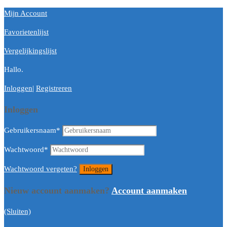
Mijn Account
Favorietenlijst
Vergelijkingslijst
Hallo.
Inloggen
|
Registreren
Inloggen
Gebruikersnaam
*
Wachtwoord
*
Wachtwoord vergeten?
Nieuw account aanmaken?
Account aanmaken
(Sluiten)