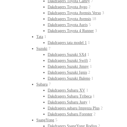
Dakdragers Toyota Camry
7
Dakdragers Toyota Aygo
2
Dakdragers Toyota Avensis Verso
3
Dakdragers Toyota Avensis
18
Dakdragers Toyota Auris
5
Dakdragers Toyota 4 Runner
3
Tata
1
Dakdragers tata model 1
1
Suzuki
7
Dakdragers Suzuki SX4
1
Dakdragers Suzuki Swift
2
Dakdragers Suzuki Jimny
1
Dakdragers Suzuki Ignis
2
Dakdragers Suzuki Baleno
1
Subaru
7
Dakdragers Subaru XV
1
Dakdragers Subaru Tribeca
1
Dakdragers Subaru Justy
1
Dakdragers subaru Impreza Plus
2
Dakdragers Subaru Forester
2
SsangYong
5
Dakdragers SsangYong Rodius
2