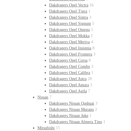
Dakdragers Opel Vectra
16
Dakdragers Opel Tigra
1
Dakdragers Opel Sintra
3
Dakdragers Opel Signum
5
Dakdragers Opel Omega
5
Dakdragers Opel Mokka
2
Dakdragers Opel Meriva
4
Dakdragers Opel Insignia
8
Dakdragers Opel Frontera
3
Dakdragers Opel Corsa
8
Dakdragers Opel Combo
3
Dakdragers Opel Calibra
1
Dakdragers Opel Astra
28
Dakdragers Opel Antara
3
Dakdragers Opel Agila
7
Nissan
7
Dakdragers Nissan Qashqai
3
Dakdragers Nissan Murano
2
Dakdragers Nissan Juke
1
Dakdragers Nissan Almera Tino
1
Mitsubishi
15