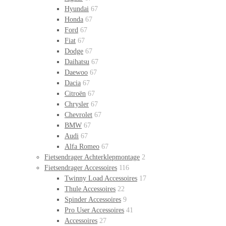
Hyundai
67
Honda
67
Ford
67
Fiat
67
Dodge
67
Daihatsu
67
Daewoo
67
Dacia
67
Citroën
67
Chrysler
67
Chevrolet
67
BMW
67
Audi
67
Alfa Romeo
67
Fietsendrager Achterklepmontage
2
Fietsendrager Accessoires
116
Twinny Load Accessoires
17
Thule Accessoires
22
Spinder Accessoires
9
Pro User Accessoires
41
Accessoires
27