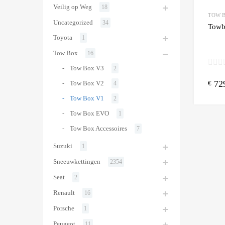
Veilig op Weg
18
TOW 
Uncategorized
34
Towbo
Toyota
1
Tow Box
16
Tow Box V3
2
72
Tow Box V2
€
4
Tow Box V1
2
Tow Box EVO
1
Tow Box Accessoires
7
Suzuki
1
Sneeuwkettingen
2354
Seat
2
Renault
16
Porsche
1
Peugeot
11