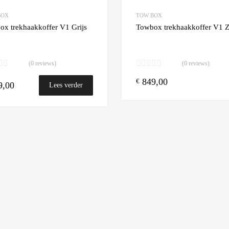
Add to Compare
BOX
TOW BOX
x trekhaakkoffer V1 Grijs
Towbox trekhaakkoffer V1 Z
(0 reviews)
(0 reviews)
849,00
€
9,00
Lees verder