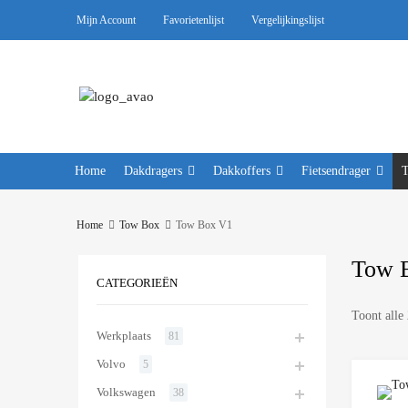
Mijn Account
Favorietenlijst
Vergelijkingslijst
Home
Dakdragers
Dakkoffers
Fietsendrager
Home
Tow Box
Tow Box V1
Tow 
CATEGORIEËN
Toont alle 
Werkplaats
81
Volvo
5
Volkswagen
38