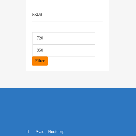
PRIJS
Filter
Avao , Nootdorp