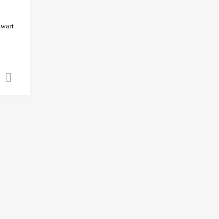
Add to Compare
wart
Toevoegen aan winkelwagen