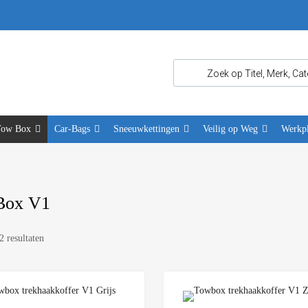
Tow Box
Car-Bags
Sneeuwkettingen
Veilig op Weg
Werkpl
Box V1
2 resultaten
Add to Wishlist