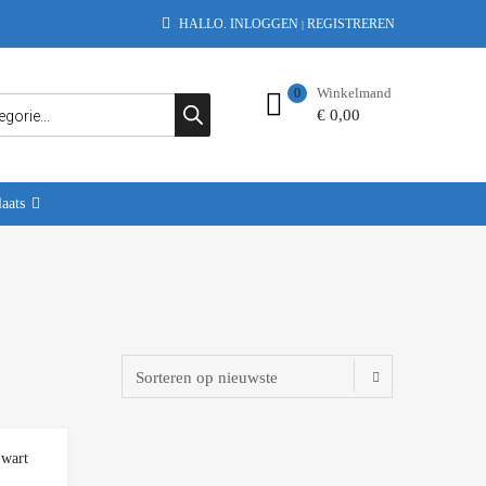
HALLO.
INLOGGEN
REGISTREREN
|
Winkelmand
0
€
0,00
aats
Add to Wishlist