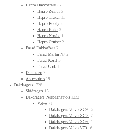
Hapro Dakkoffers
25
Hapro Zenith
6
Hapro Traxer
11
Hapro Roady
2
Hapro Rider
3
Hapro Nordic
1
Hapro Cruiser
2
Farad Dakkoffers
6
Farad Marlin N7
2
Farad Koral
3
Farad Crub
1
Daktassen
7
Accessoires
19
Dakdragers
1728
Skidragers
15
Dakdragers Personenauto's
1232
Volvo
71
Dakdragers Volvo XC90
6
Dakdragers Volvo XC70
7
Dakdragers Volvo XC60
1
Dakdragers Volvo V70
16