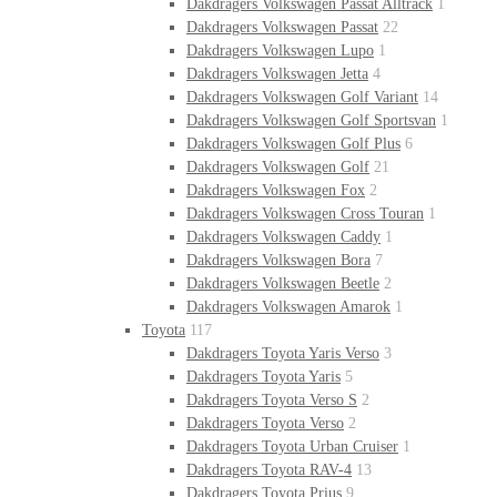
Dakdragers Volkswagen Passat Alltrack
1
Dakdragers Volkswagen Passat
22
Dakdragers Volkswagen Lupo
1
Dakdragers Volkswagen Jetta
4
Dakdragers Volkswagen Golf Variant
14
Dakdragers Volkswagen Golf Sportsvan
1
Dakdragers Volkswagen Golf Plus
6
Dakdragers Volkswagen Golf
21
Dakdragers Volkswagen Fox
2
Dakdragers Volkswagen Cross Touran
1
Dakdragers Volkswagen Caddy
1
Dakdragers Volkswagen Bora
7
Dakdragers Volkswagen Beetle
2
Dakdragers Volkswagen Amarok
1
Toyota
117
Dakdragers Toyota Yaris Verso
3
Dakdragers Toyota Yaris
5
Dakdragers Toyota Verso S
2
Dakdragers Toyota Verso
2
Dakdragers Toyota Urban Cruiser
1
Dakdragers Toyota RAV-4
13
Dakdragers Toyota Prius
9