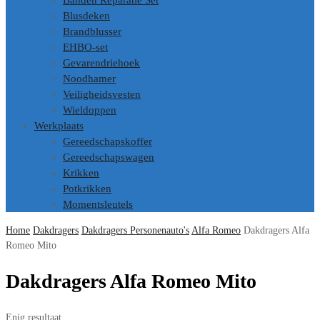
Banden Reparatie Set
Blusdeken
Brandblusser
EHBO-set
Gevarendriehoek
Noodhamer
Veiligheidsvesten
Wieldoppen
Werkplaats
Gereedschapskoffer
Gereedschapswagen
Krikken
Potkrikken
Momentsleutels
Home
Dakdragers
Dakdragers Personenauto's
Alfa Romeo
Dakdragers Alfa
Romeo Mito
Dakdragers Alfa Romeo Mito
Enig resultaat