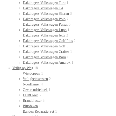
Dakdragers Volkswagen Taro
1
Dakdragers Volkswagen T4
1
Dakdragers Volkswagen Sharan
3
Dakdragers Volkswagen Polo
7
Dakdragers Volkswagen Passat
6
Dakdragers Volkswagen Lupo
1
Dakdragers Volkswagen Jetta
3
Dakdragers Volkswagen Golf Plus
2
Dakdragers Volkswagen Golf
5
Dakdragers Volkswagen Crafter
1
Dakdragers Volkswagen Bora
1
Dakdragers Volkswagen Amarok
1
Veilig op Weg
18
Wieldoppen
1
Veiligheidsvesten
2
Noodhamer
4
Gevarendriehoek
1
EHBO-set
5
Brandblusser
3
Blusdeken
1
Banden Reparatie Set
1