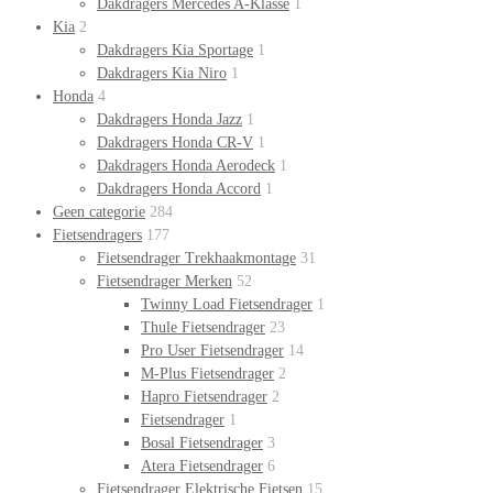
Dakdragers Mercedes A-Klasse
1
Kia
2
Dakdragers Kia Sportage
1
Dakdragers Kia Niro
1
Honda
4
Dakdragers Honda Jazz
1
Dakdragers Honda CR-V
1
Dakdragers Honda Aerodeck
1
Dakdragers Honda Accord
1
Geen categorie
284
Fietsendragers
177
Fietsendrager Trekhaakmontage
31
Fietsendrager Merken
52
Twinny Load Fietsendrager
1
Thule Fietsendrager
23
Pro User Fietsendrager
14
M-Plus Fietsendrager
2
Hapro Fietsendrager
2
Fietsendrager
1
Bosal Fietsendrager
3
Atera Fietsendrager
6
Fietsendrager Elektrische Fietsen
15