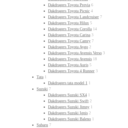
Dakdragers Toyota Previa
6
Dakdragers Toyota Picnic
4
Dakdragers Toyota Landcruiser
7
Dakdragers Toyota Hilux
5
Dakdragers Toyota Corolla
14
Dakdragers Toyota Carina
3
Dakdragers Toyota Camry
7
Dakdragers Toyota Aygo
2
Dakdragers Toyota Avensis Verso
3
Dakdragers Toyota Avensis
18
Dakdragers Toyota Auris
5
Dakdragers Toyota 4 Runner
3
Tata
1
Dakdragers tata model 1
1
Suzuki
7
Dakdragers Suzuki SX4
1
Dakdragers Suzuki Swift
2
Dakdragers Suzuki Jimny
1
Dakdragers Suzuki Ignis
2
Dakdragers Suzuki Baleno
1
Subaru
7