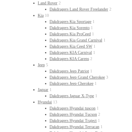
Land Rover
2
Dakdragers Land Rover Freelander
2
Kia
10
Dakdragers Kia Sportage
1
Dakdragers Kia Sorento
1
Dakdragers Kia ProCeed
1
Dakdragers Kia Grand Carnival
1
Dakdragers Kia Ceed SW
1
Dakdragers KIA Carnival
1
Dakdragers KIA Carens
2
Jeep
5
Dakdragers Jeep Patriot
1
Dakdragers Jeep Grand Cherokee
3
Dakdragers Jeep Cherokee
1
Jaguar
1
Dakdragers Jaguar X-Type
1
Hyundai
13
Dakdragers Hyundai tuscon
1
Dakdragers Hyundai Tucson
2
Dakdragers Hyundai Traject
1
Dakdragers Hyundai Terracan
1