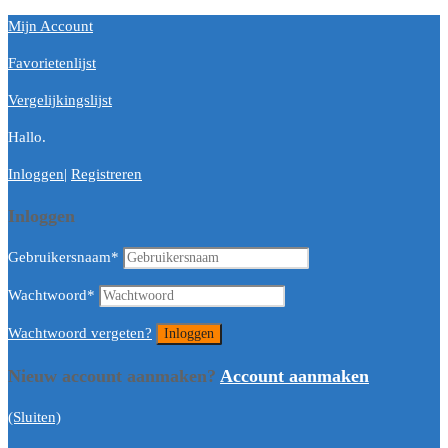
Mijn Account
Favorietenlijst
Vergelijkingslijst
Hallo.
Inloggen
|
Registreren
Inloggen
Gebruikersnaam
*
Wachtwoord
*
Wachtwoord vergeten?
Nieuw account aanmaken?
Account aanmaken
(Sluiten)