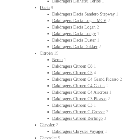
Dakdragers Daihatsu Terios
1
Dacia
9
Dakdragers Dacia Sandero Stepway
1
Dakdragers Dacia Logan MCV
2
Dakdragers Dacia Logan
2
Dakdragers Dacia Lodgy
1
Dakdragers Dacia Duster
1
Dakdragers Dacia Dokker
2
Citroën
19
Nemo
1
Dakdragers Citroen C8
1
Dakdragers Citroen C5
4
Dakdragers Citroen C4 Grand Picasso
2
Dakdragers Citroen C4 Cactus
2
Dakdragers Citroen C4 Aircross
1
Dakdragers Citroen C3 Picasso
2
Dakdragers Citroen C3
1
Dakdragers Citroen C-Crosser
2
Dakdragers Citroen Berlingo
3
Chrysler
2
Dakdragers Chrysler Voyager
1
Chevrolet
9