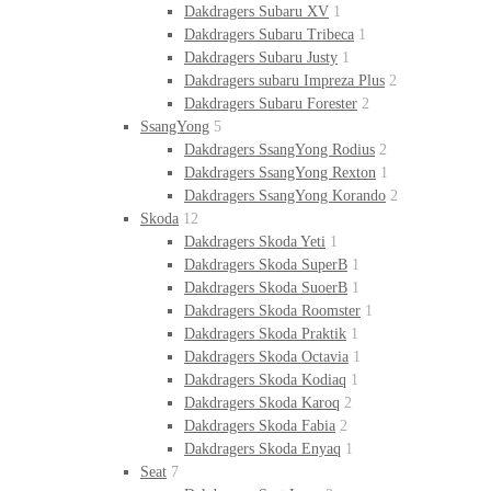
Dakdragers Subaru XV
1
Dakdragers Subaru Tribeca
1
Dakdragers Subaru Justy
1
Dakdragers subaru Impreza Plus
2
Dakdragers Subaru Forester
2
SsangYong
5
Dakdragers SsangYong Rodius
2
Dakdragers SsangYong Rexton
1
Dakdragers SsangYong Korando
2
Skoda
12
Dakdragers Skoda Yeti
1
Dakdragers Skoda SuperB
1
Dakdragers Skoda SuoerB
1
Dakdragers Skoda Roomster
1
Dakdragers Skoda Praktik
1
Dakdragers Skoda Octavia
1
Dakdragers Skoda Kodiaq
1
Dakdragers Skoda Karoq
2
Dakdragers Skoda Fabia
2
Dakdragers Skoda Enyaq
1
Seat
7