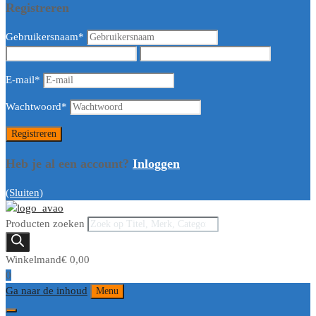
Registreren
Gebruikersnaam
*
E-mail
*
Wachtwoord
*
Heb je al een account?
Inloggen
(Sluiten)
Producten zoeken
Winkelmand
€
0,00
0
Ga naar de inhoud
Menu