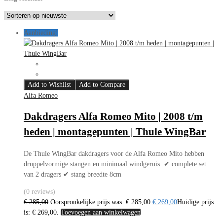
Aanbieding!
Add to Wishlist
Add to Compare
Alfa Romeo
Dakdragers Alfa Romeo Mito | 2008 t/m
heden | montagepunten | Thule WingBar
De Thule WingBar dakdragers voor de Alfa Romeo Mito hebben
druppelvormige stangen en minimaal windgeruis. ✔ complete set
van 2 dragers ✔ stang breedte 8cm
(0 reviews)
€
285,00
Oorspronkelijke prijs was: € 285,00.
€
269,00
Huidige prijs
is: € 269,00.
Toevoegen aan winkelwagen