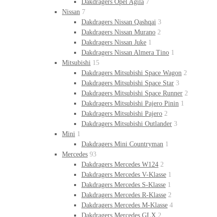
Dakdragers Opel Agila
7
Nissan
7
Dakdragers Nissan Qashqai
3
Dakdragers Nissan Murano
2
Dakdragers Nissan Juke
1
Dakdragers Nissan Almera Tino
1
Mitsubishi
15
Dakdragers Mitsubishi Space Wagon
2
Dakdragers Mitsubishi Space Star
3
Dakdragers Mitsubishi Space Runner
2
Dakdragers Mitsubishi Pajero Pinin
1
Dakdragers Mitsubishi Pajero
2
Dakdragers Mitsubishi Outlander
3
Mini
1
Dakdragers Mini Countryman
1
Mercedes
93
Dakdragers Mercedes W124
2
Dakdragers Mercedes V-Klasse
1
Dakdragers Mercedes S-Klasse
1
Dakdragers Mercedes R-Klasse
2
Dakdragers Mercedes M-Klasse
4
Dakdragers Mercedes GLX
2