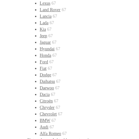
Lexus
67
Land Rover
67
Lancia
67
Lada
67
Kia
67
Jeep
67
Jaguar
67
Hyundai
67
Honda
67
Ford
67
Fiat
67
Dodge
67
Daihatsu
67
Daewoo
67
Dacia
67
Citroën
67
Chrysler
67
Chevrolet
67
BMW
67
Audi
67
Alfa Romeo
67