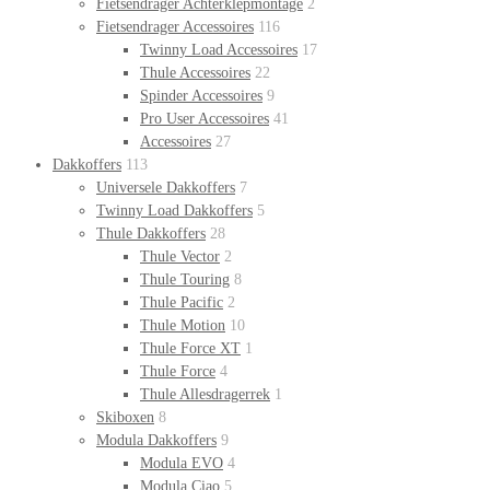
Fietsendrager Achterklepmontage
2
Fietsendrager Accessoires
116
Twinny Load Accessoires
17
Thule Accessoires
22
Spinder Accessoires
9
Pro User Accessoires
41
Accessoires
27
Dakkoffers
113
Universele Dakkoffers
7
Twinny Load Dakkoffers
5
Thule Dakkoffers
28
Thule Vector
2
Thule Touring
8
Thule Pacific
2
Thule Motion
10
Thule Force XT
1
Thule Force
4
Thule Allesdragerrek
1
Skiboxen
8
Modula Dakkoffers
9
Modula EVO
4
Modula Ciao
5