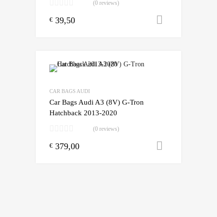
(0 reviews)
39,50
Toevoegen
€
Add to Wishlist
Add to Compare
CAR BAGS AUDI
Car Bags Audi A3 (8V) G-Tron
Hatchback 2013-2020
(0 reviews)
379,00
Toevoegen
€