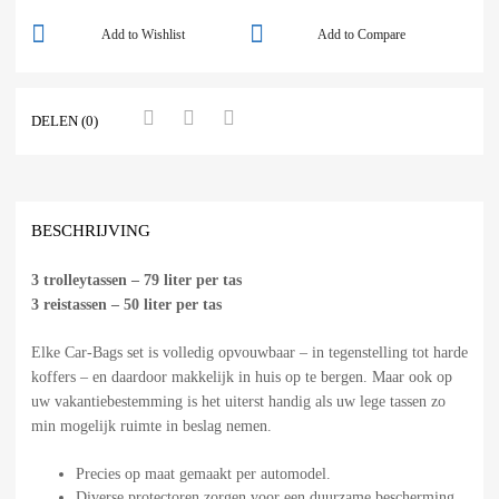
Add to Wishlist
Add to Compare
DELEN (0)
BESCHRIJVING
3 trolleytassen – 79 liter per tas
3 reistassen – 50 liter per tas
Elke Car-Bags set is volledig opvouwbaar – in tegenstelling tot harde
koffers – en daardoor makkelijk in huis op te bergen. Maar ook op
uw vakantiebestemming is het uiterst handig als uw lege tassen zo
min mogelijk ruimte in beslag nemen.
Precies op maat gemaakt per automodel.
Diverse protectoren zorgen voor een duurzame bescherming