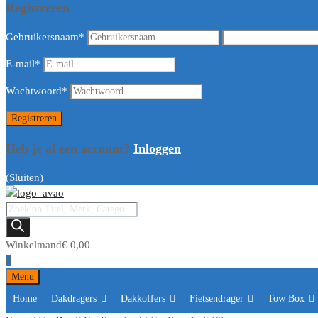
Registreren
Gebruikersnaam
*
E-mail
*
Wachtwoord
*
Heb je al een account?
Inloggen
(Sluiten)
Producten
zoeken
Winkelmand
€
0,00
0
Ga
Menu
naar
Home
Dakdragers
Dakkoffers
Fietsendrager
Tow Box
de