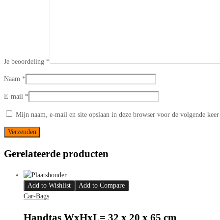
Je beoordeling
*
Naam
*
E-mail
*
Mijn naam, e-mail en site opslaan in deze browser voor de volgende keer 
Gerelateerde producten
Add to Wishlist
Add to Compare
Car-Bags
Handtas WxHxL= 32 x 20 x 65 cm