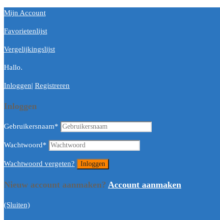
Mijn Account
Favorietenlijst
Vergelijkingslijst
Hallo.
Inloggen
|
Registreren
Inloggen
Gebruikersnaam
*
Wachtwoord
*
Wachtwoord vergeten?
Nieuw account aanmaken?
Account aanmaken
(Sluiten)