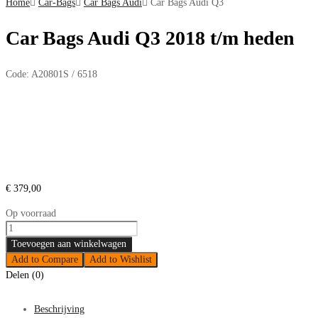
Home
Car-Bags
Car Bags Audi
Car Bags Audi Q3
inhoud
Car Bags Audi Q3 2018 t/m heden
Code:
A20801S / 6518
€
379,00
Op voorraad
Car
Bags
Toevoegen aan winkelwagen
Audi
Add to Compare
Add to Wishlist
Q3
Delen (0)
2018
t/m
Beschrijving
heden