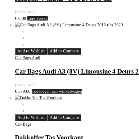
(0 reviews)
€
0,00
Lees verder
Add to Wishlist
Add to Compare
Car Bags Audi
Car Bags Audi A3 (8V) Limousine 4 Deurs 2
(0 reviews)
€
379,00
Toevoegen aan winkelwagen
Add to Wishlist
Add to Compare
Car-Bags
Dakkoffer Tas Voorkant