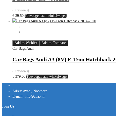
(0 reviews)
€
39,50
Toevoegen aan winkelwagen
Add to Wishlist
Add to Compare
Car Bags Audi
Car Bags Audi A3 (8V) E-Tron Hatchback 
(0 reviews)
€
379,00
Toevoegen aan winkelwagen
Adres:
Avao , Nootdorp
E-mail:
info@avao.nl
Join Us: