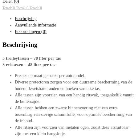
Q5
Delen (0)
2017
Totaal: 0
Totaal: 0
Totaal: 0
t/m
Beschrijving
heden
Aanvullende informatie
aantal
Beoordelingen (0)
Beschrijving
3 trolleytassen – 70 liter per tas
3 reistassen – 48 liter per tas
Precies op maat gemaakt per automodel.
Diverse protectoren zorgen voor een duurzame bescherming van de
bodem, kwetsbare randen en hoeken van elke tas.
Alle tassen zijn voorzien van een handig ritsvak, toegankelijk vanuit
de buitenzijde.
Alle tassen hebben een zwarte binnenvoering met een extra
tussenlaag van stevige schuimfolie, voor optimale bescherming van
de inhoud.
Alle ritsen zijn voorzien van metalen ogen, zodat deze afsluitbaar
zijn met een klein hangslotje.