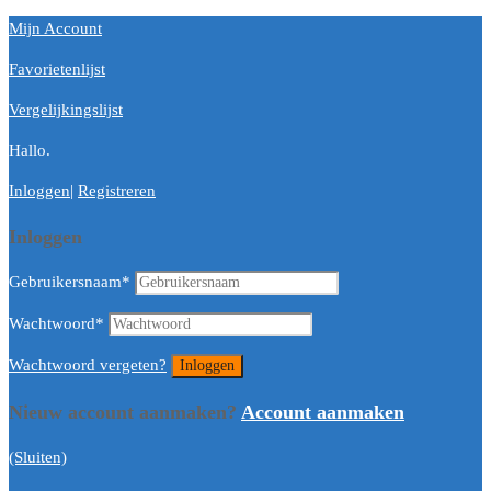
Mijn Account
Favorietenlijst
Vergelijkingslijst
Hallo.
Inloggen
|
Registreren
Inloggen
Gebruikersnaam
*
Wachtwoord
*
Wachtwoord vergeten?
Nieuw account aanmaken?
Account aanmaken
(Sluiten)