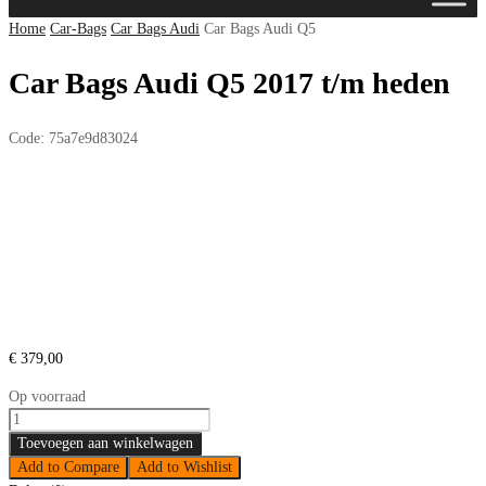
de
Home
Car-Bags
Car Bags Audi
Car Bags Audi Q5
inhoud
Car Bags Audi Q5 2017 t/m heden
Code:
75a7e9d83024
€
379,00
Op voorraad
Car
Bags
Toevoegen aan winkelwagen
Audi
Add to Compare
Add to Wishlist