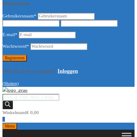
Registreren
Gebruikersnaam
*
E-mail
*
Wachtwoord
*
Heb je al een account?
Inloggen
(Sluiten)
Producten
zoeken
Winkelmand
€
0,00
0
Ga
Menu
naar