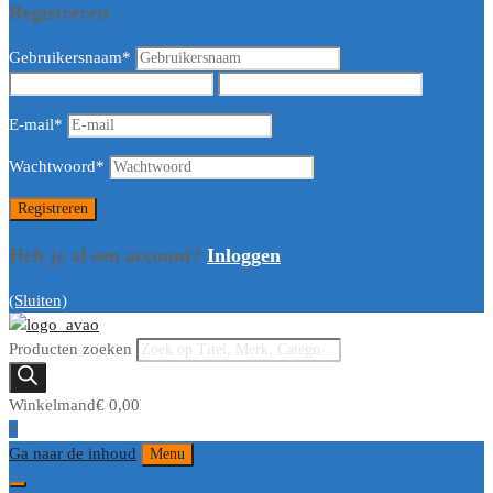
Registreren
Gebruikersnaam
*
E-mail
*
Wachtwoord
*
Heb je al een account?
Inloggen
(Sluiten)
Producten zoeken
Winkelmand
€
0,00
0
Ga naar de inhoud
Menu