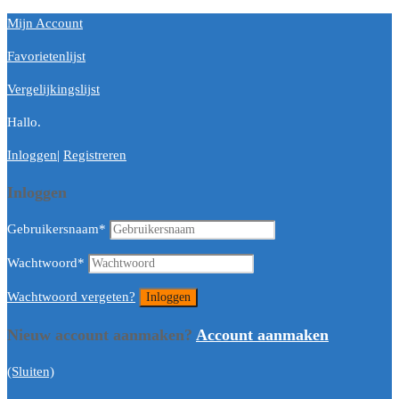
Mijn Account
Favorietenlijst
Vergelijkingslijst
Hallo.
Inloggen
|
Registreren
Inloggen
Gebruikersnaam
*
Wachtwoord
*
Wachtwoord vergeten?
Nieuw account aanmaken?
Account aanmaken
(Sluiten)