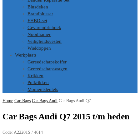
Banden Reparatie Set
Blusdeken
Brandblusser
EHBO-set
Gevarendriehoek
Noodhamer
Veiligheidsvesten
Wieldoppen
Werkplaats
Gereedschapskoffer
Gereedschapswagen
Krikken
Potkrikken
Momentsleutels
Home
Car-Bags
Car Bags Audi
Car Bags Audi Q7
Car Bags Audi Q7 2015 t/m heden
Code:
A22201S / 4614