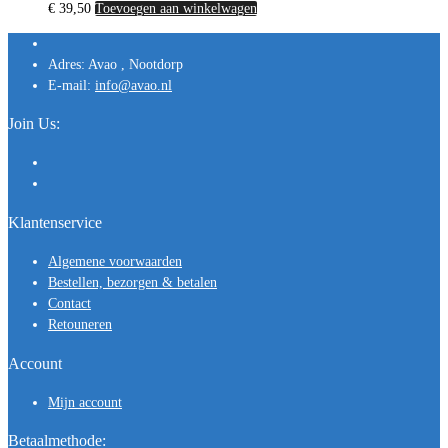
€
39,50
Toevoegen aan winkelwagen
Adres:
Avao , Nootdorp
E-mail:
info@avao.nl
Join Us:
Klantenservice
Algemene voorwaarden
Bestellen, bezorgen & betalen
Contact
Retouneren
Account
Mijn account
Betaalmethode: