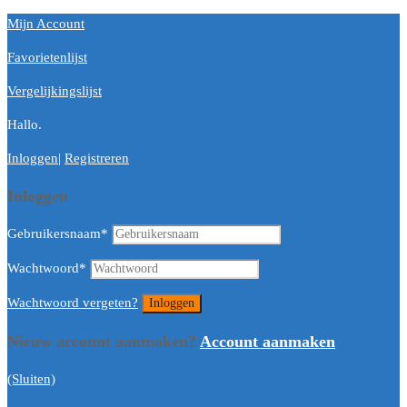
Mijn Account
Favorietenlijst
Vergelijkingslijst
Hallo.
Inloggen
|
Registreren
Inloggen
Gebruikersnaam
*
Wachtwoord
*
Wachtwoord vergeten?
Nieuw account aanmaken?
Account aanmaken
(Sluiten)