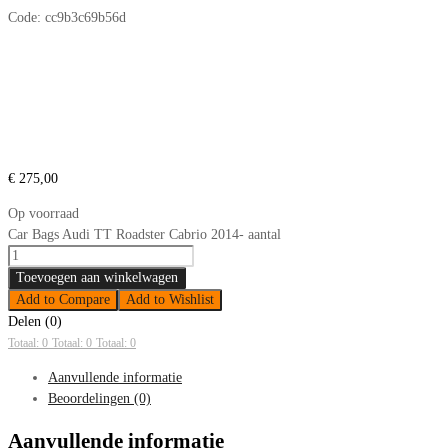
Code:
cc9b3c69b56d
€
275,00
Op voorraad
Car Bags Audi TT Roadster Cabrio 2014- aantal
Toevoegen aan winkelwagen
Add to Compare
Add to Wishlist
Delen (0)
Totaal: 0
Totaal: 0
Totaal: 0
Aanvullende informatie
Beoordelingen (0)
Aanvullende informatie