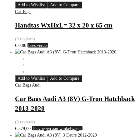
Add to Wishlist
Add to Compare
Car-Bags
Handtas WxHxL= 32 x 20 x 65 cm
(0 reviews)
€
0,00
Lees verder
Add to Wishlist
Add to Compare
Car Bags Audi
Car Bags Audi A3 (8V) G-Tron Hatchback
2013-2020
(0 reviews)
€
379,00
Toevoegen aan winkelwagen