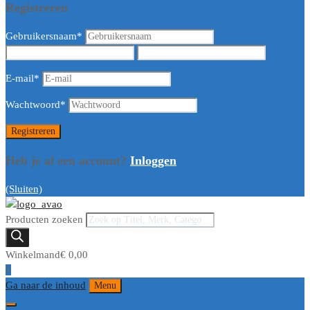
Registreren
Gebruikersnaam
*
E-mail
*
Wachtwoord
*
Heb je al een account?
Inloggen
(Sluiten)
Producten zoeken
Winkelmand
€
0,00
0
Ga naar de inhoud
Menu