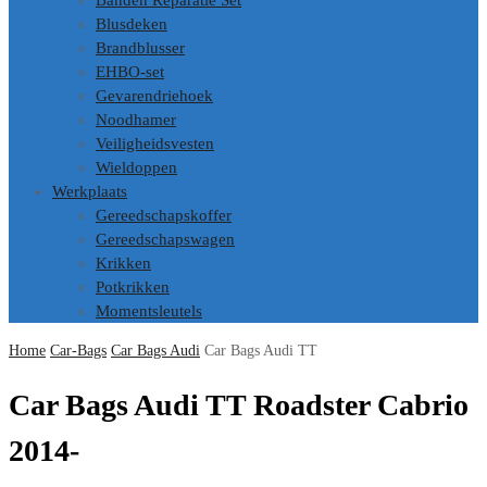
Banden Reparatie Set
Blusdeken
Brandblusser
EHBO-set
Gevarendriehoek
Noodhamer
Veiligheidsvesten
Wieldoppen
Werkplaats
Gereedschapskoffer
Gereedschapswagen
Krikken
Potkrikken
Momentsleutels
Home
Car-Bags
Car Bags Audi
Car Bags Audi TT
Car Bags Audi TT Roadster Cabrio
2014-