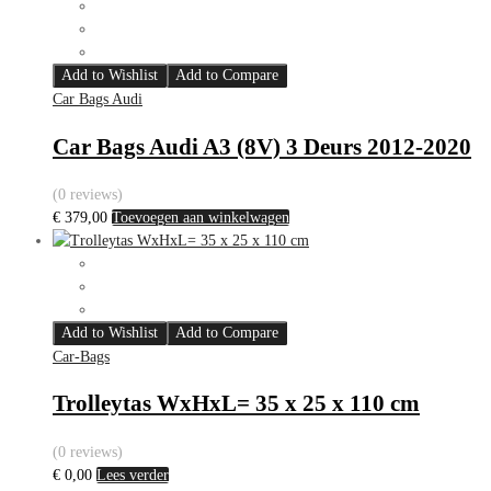
Add to Wishlist
Add to Compare
Car Bags Audi
Car Bags Audi A3 (8V) 3 Deurs 2012-2020
(0 reviews)
€
379,00
Toevoegen aan winkelwagen
Add to Wishlist
Add to Compare
Car-Bags
Trolleytas WxHxL= 35 x 25 x 110 cm
(0 reviews)
€
0,00
Lees verder