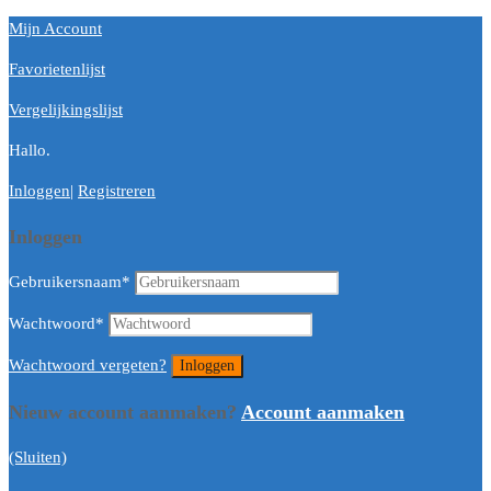
Mijn Account
Favorietenlijst
Vergelijkingslijst
Hallo.
Inloggen
|
Registreren
Inloggen
Gebruikersnaam
*
Wachtwoord
*
Wachtwoord vergeten?
Nieuw account aanmaken?
Account aanmaken
(Sluiten)