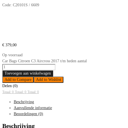
Code:
C20101S / 6609
€
379,00
Op voorraad
Car Bags Citroen C3 Aircross 2017 t/m heden aantal
Toevoegen aan winkelwagen
Add to Compare
Add to Wishlist
Delen (0)
Totaal: 0
Totaal: 0
Totaal: 0
Beschrijving
Aanvullende informatie
Beoordelingen (0)
Beschrijving