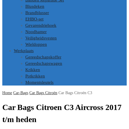
Banden Reparatie Set
Blusdeken
Brandblusser
EHBO-set
Gevarendriehoek
Noodhamer
Veiligheidsvesten
Wieldoppen
Werkplaats
Gereedschapskoffer
Gereedschapswagen
Krikken
Potkrikken
Momentsleutels
Home
Car-Bags
Car Bags Citroën
Car Bags Citroën C3
Car Bags Citroen C3 Aircross 2017
t/m heden