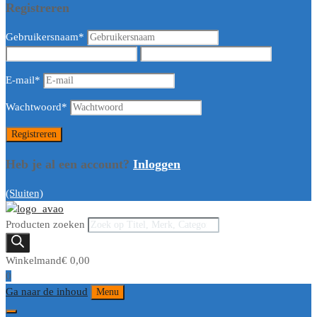
Registreren
Gebruikersnaam
*
E-mail
*
Wachtwoord
*
Heb je al een account?
Inloggen
(Sluiten)
Producten zoeken
Winkelmand
€
0,00
0
Ga naar de inhoud
Menu