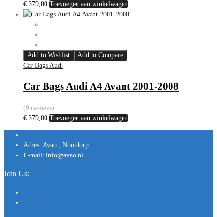
€
379,00
Toevoegen aan winkelwagen
Add to Wishlist
Add to Compare
Car Bags Audi
Car Bags Audi A4 Avant 2001-2008
(0 reviews)
€
379,00
Toevoegen aan winkelwagen
Adres:
Avao , Nootdorp
E-mail:
info@avao.nl
Join Us: