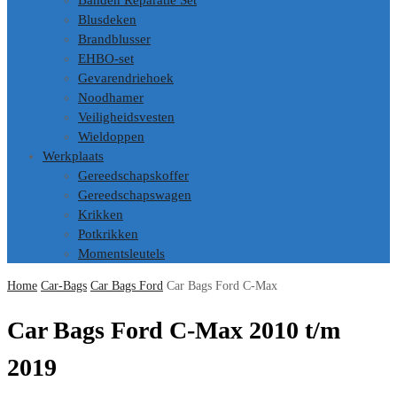
Banden Reparatie Set
Blusdeken
Brandblusser
EHBO-set
Gevarendriehoek
Noodhamer
Veiligheidsvesten
Wieldoppen
Werkplaats
Gereedschapskoffer
Gereedschapswagen
Krikken
Potkrikken
Momentsleutels
Home
Car-Bags
Car Bags Ford
Car Bags Ford C-Max
Car Bags Ford C-Max 2010 t/m
2019