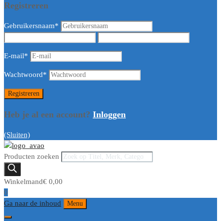
Registreren
Gebruikersnaam
*
E-mail
*
Wachtwoord
*
Heb je al een account?
Inloggen
(Sluiten)
Producten zoeken
Winkelmand
€
0,00
0
Ga naar de inhoud
Menu