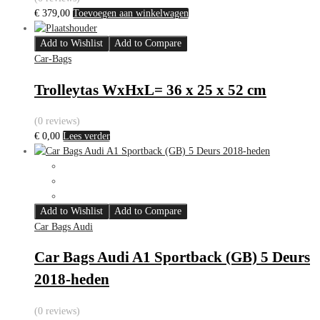
€
379,00
Toevoegen aan winkelwagen
Add to Wishlist
Add to Compare
Car-Bags
Trolleytas WxHxL= 36 x 25 x 52 cm
(0 reviews)
€
0,00
Lees verder
Add to Wishlist
Add to Compare
Car Bags Audi
Car Bags Audi A1 Sportback (GB) 5 Deurs
2018-heden
(0 reviews)