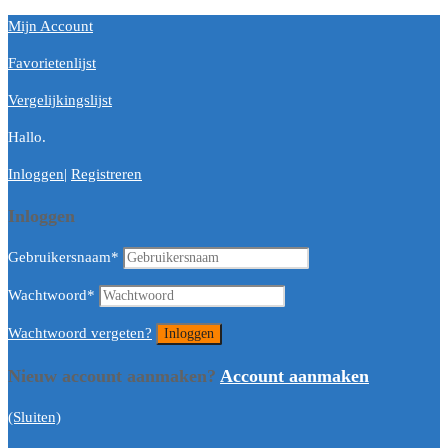
Mijn Account
Favorietenlijst
Vergelijkingslijst
Hallo.
Inloggen
|
Registreren
Inloggen
Gebruikersnaam
*
Wachtwoord
*
Wachtwoord vergeten?
Nieuw account aanmaken?
Account aanmaken
(Sluiten)