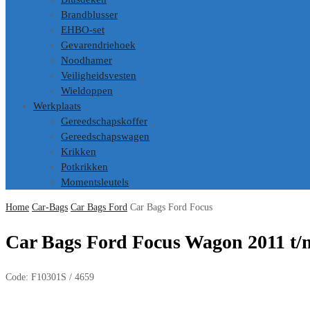
Brandblusser
EHBO-set
Gevarendriehoek
Noodhamer
Veiligheidsvesten
Wieldoppen
Werkplaats
Gereedschapskoffer
Gereedschapswagen
Krikken
Potkrikken
Momentsleutels
Home
Car-Bags
Car Bags Ford
Car Bags Ford Focus
Car Bags Ford Focus Wagon 2011 t/
Code:
F10301S / 4659