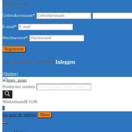
Registreren
Gebruikersnaam
*
E-mail
*
Wachtwoord
*
Heb je al een account?
Inloggen
(Sluiten)
Producten zoeken
Winkelmand
€
0,00
0
Ga naar de inhoud
Menu