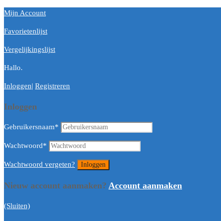
Mijn Account
Favorietenlijst
Vergelijkingslijst
Hallo.
Inloggen
|
Registreren
Inloggen
Gebruikersnaam
*
Wachtwoord
*
Wachtwoord vergeten?
Nieuw account aanmaken?
Account aanmaken
(Sluiten)