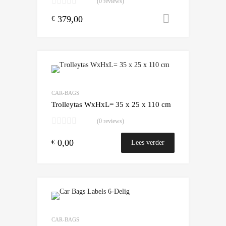
(0 reviews)
379,00
Toevoegen
€
Add to Wishlist
Add to Compare
CAR-BAGS
Trolleytas WxHxL= 35 x 25 x 110 cm
(0 reviews)
0,00
€
Lees verder
Add to Wishlist
Add to Compare
CAR-BAGS