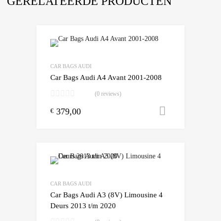
GERELATEERDE PRODUCTEN
Add to Wishlist
Add to Compare
CAR BAGS AUDI
Car Bags Audi A4 Avant 2001-2008
(0 reviews)
379,00
Toevoegen
€
Add to Wishlist
Add to Compare
CAR BAGS AUDI
Car Bags Audi A3 (8V) Limousine 4
Deurs 2013 t/m 2020