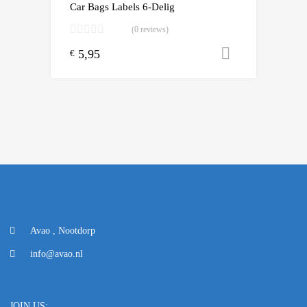
Car Bags Labels 6-Delig
(0 reviews)
5,95
Toevoegen
€
Avao , Nootdorp
info@avao.nl
JOIN US: