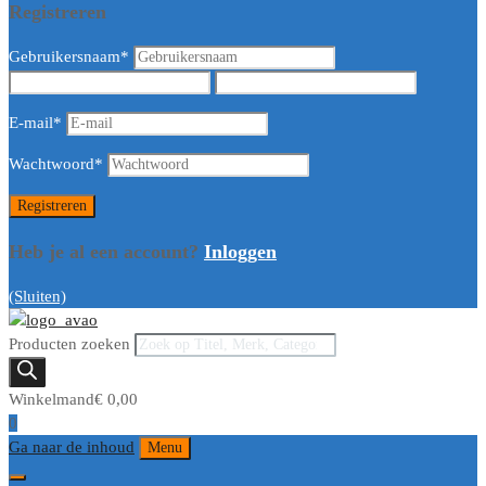
Registreren
Gebruikersnaam
*
E-mail
*
Wachtwoord
*
Heb je al een account?
Inloggen
(Sluiten)
Producten zoeken
Winkelmand
€
0,00
0
Ga naar de inhoud
Menu