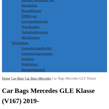
Banden Reparatie Set
Blusdeken
Brandblusser
EHBO-set
Gevarendriehoek
Noodhamer
Veiligheidsvesten
Wieldoppen
Werkplaats
Gereedschapskoffer
Gereedschapswagen
Krikken
Potkrikken
Momentsleutels
Home
Car-Bags
Car Bags Mercedes
Car Bags Mercedes GLE Klasse
Car Bags Mercedes GLE Klasse
(V167) 2019-