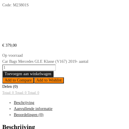
Code:
M23801S
€
379,00
Op voorraad
Car Bags Mercedes GLE Klasse (V167) 2019- aantal
Toevoegen aan winkelwagen
Add to Compare
Add to Wishlist
Delen (0)
Totaal: 0
Totaal: 0
Totaal: 0
Beschrijving
Aanvullende informatie
Beoordelingen (0)
Beschrijving