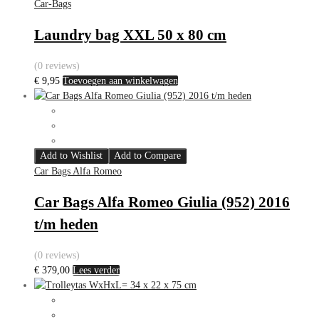
Car-Bags
Laundry bag XXL 50 x 80 cm
(0 reviews)
€
9,95
Toevoegen aan winkelwagen
Add to Wishlist
Add to Compare
Car Bags Alfa Romeo
Car Bags Alfa Romeo Giulia (952) 2016
t/m heden
(0 reviews)
€
379,00
Lees verder