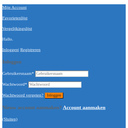
Mijn Account
Favorietenlijst
Vergelijkingslijst
Hallo.
Inloggen
|
Registreren
Inloggen
Gebruikersnaam
*
Wachtwoord
*
Wachtwoord vergeten?
Nieuw account aanmaken?
Account aanmaken
(Sluiten)