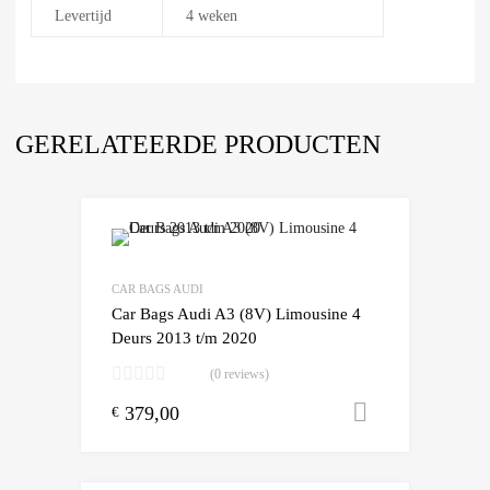
Levertijd
4 weken
GERELATEERDE PRODUCTEN
Add to Wishlist
Add to Compare
CAR BAGS AUDI
Car Bags Audi A3 (8V) Limousine 4
Deurs 2013 t/m 2020
(0 reviews)
379,00
Toevoegen
€