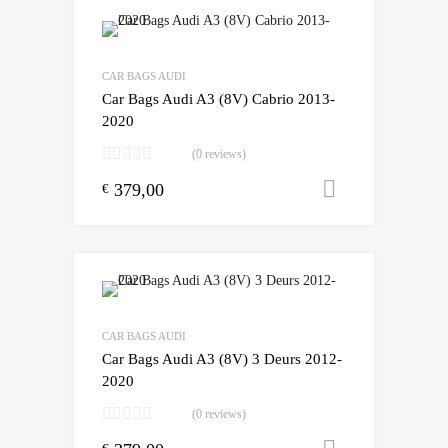
Add to Wishlist
Add to Compare
CAR BAGS AUDI
Car Bags Audi A3 (8V) Cabrio 2013-
2020
(0 reviews)
379,00
Toevoegen
€
Add to Wishlist
Add to Compare
CAR BAGS AUDI
Car Bags Audi A3 (8V) 3 Deurs 2012-
2020
(0 reviews)