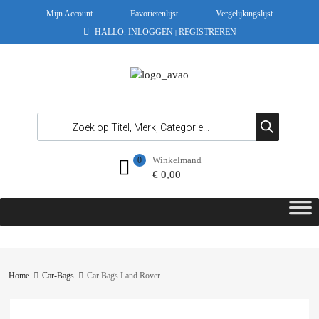
Mijn Account
Favorietenlijst
Vergelijkingslijst
HALLO.
INLOGGEN
REGISTREREN
|
Winkelmand
0
€
0,00
Home
Car-Bags
Car Bags Land Rover