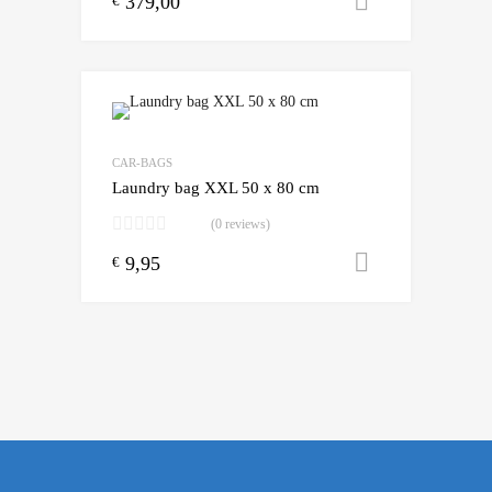
379,00
Toevoegen
€
Add to Wishlist
Add to Compare
CAR-BAGS
Laundry bag XXL 50 x 80 cm
(0 reviews)
9,95
Toevoegen
€