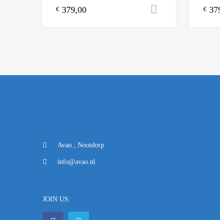
379,00
37
Toevoegen aa
€
€
Avao , Nootdorp
info@avao.nl
JOIN US: