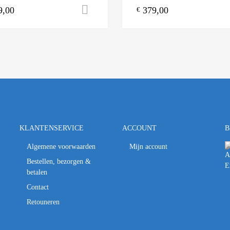
9,00
379,00
n winkelwagen
Toevoegen aan winkelwagen
€
KLANTENSERVICE
ACCOUNT
B
Algemene voorwaarden
Mijn account
Bestellen, bezorgen &
betalen
Contact
Retouneren