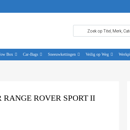
Tow Box
Car-Bags
Sneeuwkettingen
Veilig op Weg
Werkpl
 RANGE ROVER SPORT II