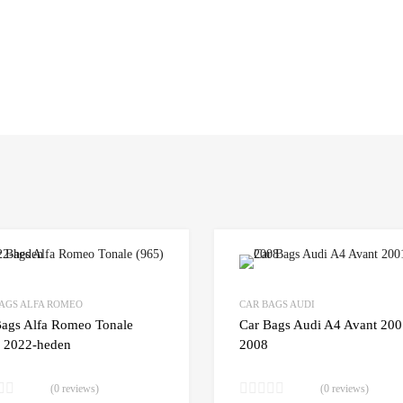
Add to Wishlist
AGS ALFA ROMEO
CAR BAGS AUDI
 Compare
Add to Compare
Bags Alfa Romeo Tonale
Car Bags Audi A4 Avant 200
) 2022-heden
2008
(0 reviews)
(0 reviews)