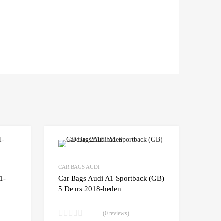
Add to Wishlist
Add to Wishlist
CAR BAGS AUDI
Add to Compare
Add t
1-
Car Bags Audi A1 Sportback (GB)
5 Deurs 2018-heden
(0 reviews)