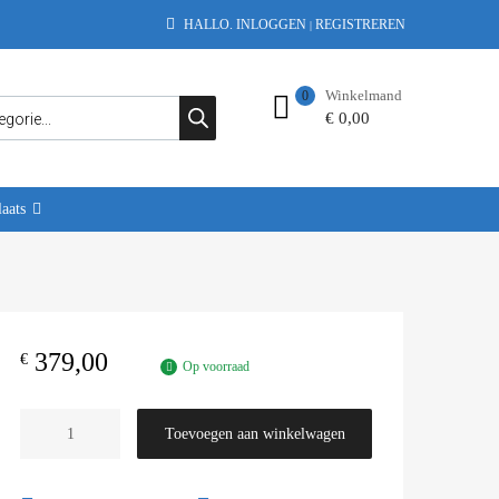
HALLO.
INLOGGEN
REGISTREREN
|
Winkelmand
0
€
0,00
aats
379,00
€
Op voorraad
Toevoegen aan winkelwagen