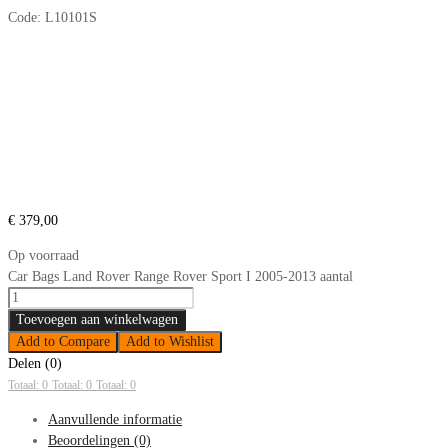
Code:
L10101S
€
379,00
Op voorraad
Car Bags Land Rover Range Rover Sport I 2005-2013 aantal
Toevoegen aan winkelwagen
Add to Compare
Add to Wishlist
Delen (0)
Totaal: 0
Totaal: 0
Totaal: 0
Aanvullende informatie
Beoordelingen (0)