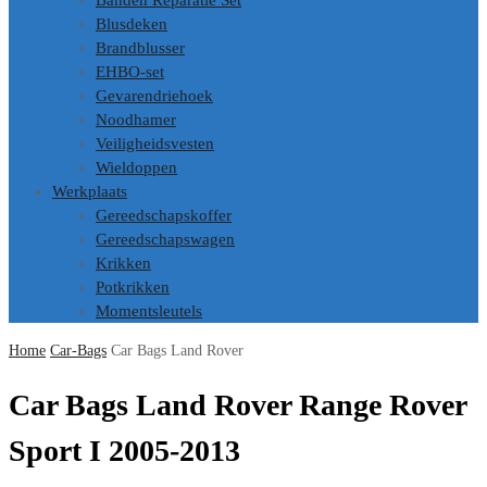
Banden Reparatie Set
Blusdeken
Brandblusser
EHBO-set
Gevarendriehoek
Noodhamer
Veiligheidsvesten
Wieldoppen
Werkplaats
Gereedschapskoffer
Gereedschapswagen
Krikken
Potkrikken
Momentsleutels
Home
Car-Bags
Car Bags Land Rover
Car Bags Land Rover Range Rover
Sport I 2005-2013