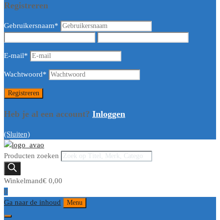
Registreren
Gebruikersnaam
*
E-mail
*
Wachtwoord
*
Heb je al een account?
Inloggen
(Sluiten)
Producten zoeken
Winkelmand
€
0,00
0
Ga naar de inhoud
Menu