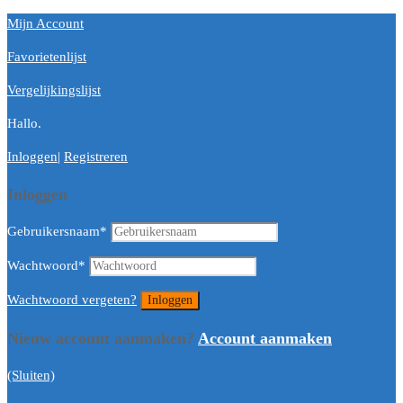
Mijn Account
Favorietenlijst
Vergelijkingslijst
Hallo.
Inloggen
|
Registreren
Inloggen
Gebruikersnaam
*
Wachtwoord
*
Wachtwoord vergeten?
Nieuw account aanmaken?
Account aanmaken
(Sluiten)