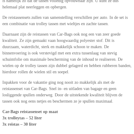
is namelijk zo dat de tassen volledig opvouwbaar zijn. U kunt ze dus
helemaal plat neerleggen en opbergen.
De reistassensets zullen van samenstelling verschillen per auto. In de set is
een combinatie van trolley tassen met wieltjes en zachte tassen.
Daarnaast zijn de reistassen van Car-Bags ook nog een van zeer goede
kwaliteit. Ze zijn gemaakt vaan hoogwaardig polyester stof. Dit is
duurzaam, waterdicht, sterk en makkelijk schoon te maken. De
binnenvoering is ook verstevigd met een extra tussenlaag van stevig
schuimfolie om maximale bescherming van de inhoud te realiseren. De
wielen op de trolley tassen zijn dubbel gelagerd en hebben rubberen banden,
hierdoor rollen de wielen stil en soepel.
Inpakken voor de vakantie ging nog nooit zo makkelijk als met de
reistassenset van Car-Bags. Snel in- en uitladen van bagage en geen
losliggende spullen onderweg. Door de uitstekende kwaliteit blijven de
tassen ook nog eens netjes en beschermen ze je spullen maximaal.
Car-Bags reistassenset op maat
3x trolleytas – 52 liter
3x reistas – 30 liter