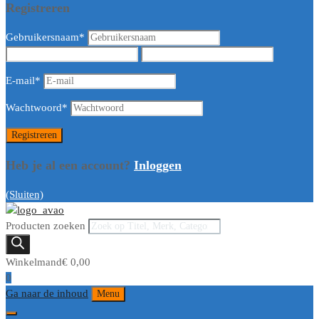
Registreren
Gebruikersnaam
*
E-mail
*
Wachtwoord
*
Heb je al een account?
Inloggen
(Sluiten)
Producten zoeken
Winkelmand
€
0,00
0
Ga naar de inhoud
Menu