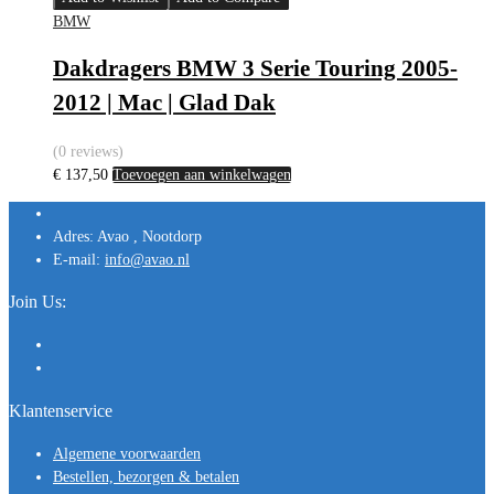
BMW
Dakdragers BMW 3 Serie Touring 2005-
2012 | Mac | Glad Dak
(0 reviews)
€
137,50
Toevoegen aan winkelwagen
Adres:
Avao , Nootdorp
E-mail:
info@avao.nl
Join Us:
Klantenservice
Algemene voorwaarden
Bestellen, bezorgen & betalen