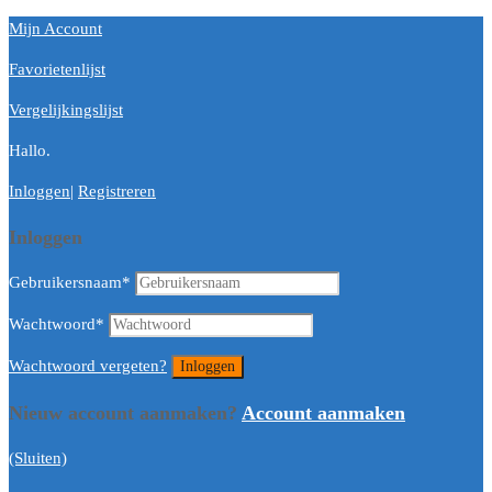
Mijn Account
Favorietenlijst
Vergelijkingslijst
Hallo.
Inloggen
|
Registreren
Inloggen
Gebruikersnaam
*
Wachtwoord
*
Wachtwoord vergeten?
Nieuw account aanmaken?
Account aanmaken
(Sluiten)