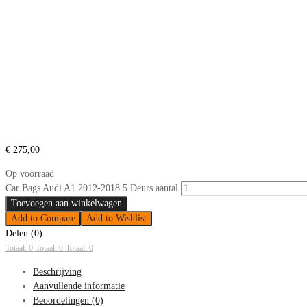
€
275,00
Op voorraad
Car Bags Audi A1 2012-2018 5 Deurs aantal
Toevoegen aan winkelwagen
Add to Compare
Add to Wishlist
Delen (0)
Totaal: 0
Totaal: 0
Totaal: 0
Beschrijving
Aanvullende informatie
Beoordelingen (0)