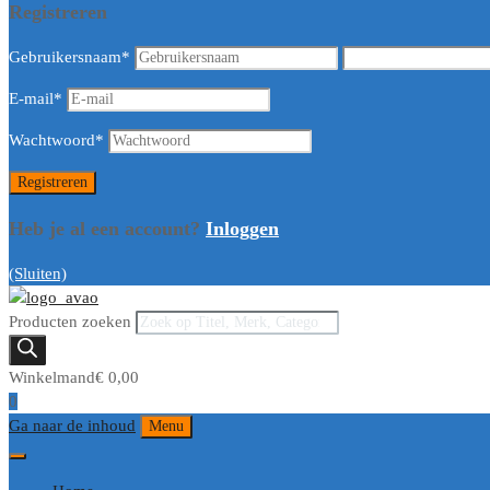
Registreren
Gebruikersnaam
*
E-mail
*
Wachtwoord
*
Heb je al een account?
Inloggen
(Sluiten)
Producten zoeken
Winkelmand
€
0,00
0
Ga naar de inhoud
Menu