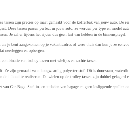
ze tassen zijn precies op maat gemaakt voor de kofferbak van jouw auto. De re
er past, Deze tassen passen perfect in jouw auto, ze worden per type en model 
sen. Je zal er tijdens het rijden dus geen last van hebben in de binnenspiegel.
n als je bent aangekomen op je vakantieadres of weer thuis dan kun je ze eenvoud
plat neerleggen en opbergen.
n combinatie van trolley tassen met wieltjes en zachte tassen.
it. Ze zijn gemaakt vaan hoogwaardig polyester stof. Dit is duurzaam, waterdi
de inhoud te realiseren. De wielen op de trolley tassen zijn dubbel gelagerd e
et van Car-Bags. Snel in- en uitladen van bagage en geen losliggende spullen on