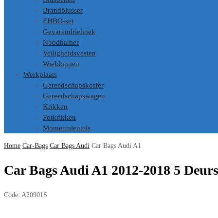
Brandblusser
EHBO-set
Gevarendriehoek
Noodhamer
Veiligheidsvesten
Wieldoppen
Werkplaats
Gereedschapskoffer
Gereedschapswagen
Krikken
Potkrikken
Momentsleutels
Home
Car-Bags
Car Bags Audi
Car Bags Audi A1
Car Bags Audi A1 2012-2018 5 Deur
Code:
A20901S