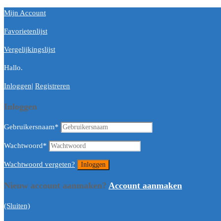
Mijn Account
Favorietenlijst
Vergelijkingslijst
Hallo.
Inloggen
|
Registreren
Inloggen
Gebruikersnaam
*
Wachtwoord
*
Wachtwoord vergeten?
Nieuw account aanmaken?
Account aanmaken
(Sluiten)