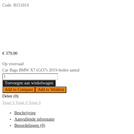
Code:
B15101S
€
379,00
Op voorraad
Car Bags BMW X7 (GO7) 2019-heden aantal
Toevoegen aan winkelwagen
Add to Compare
Add to Wishlist
Delen (0)
Totaal: 0
Totaal: 0
Totaal: 0
Beschrijving
Aanvullende informatie
Beoordelingen (0)