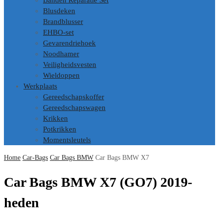
Banden Reparatie Set
Blusdeken
Brandblusser
EHBO-set
Gevarendriehoek
Noodhamer
Veiligheidsvesten
Wieldoppen
Werkplaats
Gereedschapskoffer
Gereedschapswagen
Krikken
Potkrikken
Momentsleutels
Home
Car-Bags
Car Bags BMW
Car Bags BMW X7
Car Bags BMW X7 (GO7) 2019-
heden