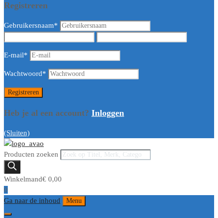
Registreren
Gebruikersnaam
*
E-mail
*
Wachtwoord
*
Heb je al een account?
Inloggen
(Sluiten)
Producten zoeken
Winkelmand
€
0,00
0
Ga naar de inhoud
Menu