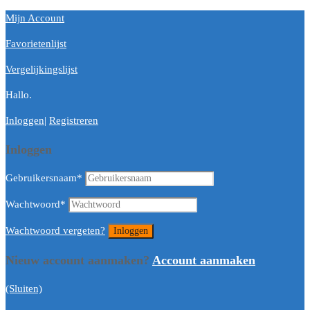
Mijn Account
Favorietenlijst
Vergelijkingslijst
Hallo.
Inloggen
|
Registreren
Inloggen
Gebruikersnaam
*
Wachtwoord
*
Wachtwoord vergeten?
Nieuw account aanmaken?
Account aanmaken
(Sluiten)