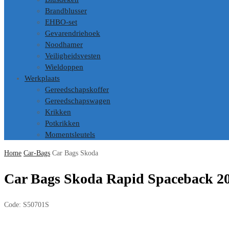
Brandblusser
EHBO-set
Gevarendriehoek
Noodhamer
Veiligheidsvesten
Wieldoppen
Werkplaats
Gereedschapskoffer
Gereedschapswagen
Krikken
Potkrikken
Momentsleutels
Home
Car-Bags
Car Bags Skoda
Car Bags Skoda Rapid Spaceback 2
Code:
S50701S