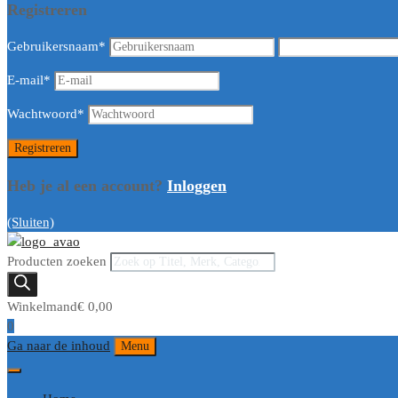
Registreren
Gebruikersnaam
*
E-mail
*
Wachtwoord
*
Heb je al een account?
Inloggen
(Sluiten)
Producten zoeken
Winkelmand
€
0,00
0
Ga naar de inhoud
Menu