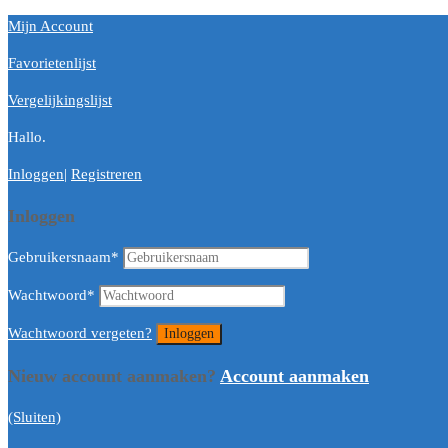
Mijn Account
Favorietenlijst
Vergelijkingslijst
Hallo.
Inloggen
|
Registreren
Inloggen
Gebruikersnaam
*
Wachtwoord
*
Wachtwoord vergeten?
Nieuw account aanmaken?
Account aanmaken
(Sluiten)