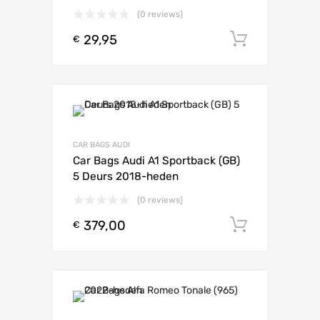
(0 reviews)
29,95
Toevoeg
€
CAR BAGS AUDI
Car Bags Audi A1 Sportback (GB)
5 Deurs 2018-heden
(0 reviews)
379,00
Toevoeg
€