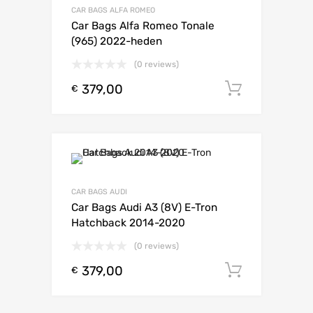
CAR BAGS ALFA ROMEO
Car Bags Alfa Romeo Tonale
(965) 2022-heden
(0 reviews)
379,00
Toevoeg
€
CAR BAGS AUDI
Car Bags Audi A3 (8V) E-Tron
Hatchback 2014-2020
(0 reviews)
379,00
Toevoeg
€