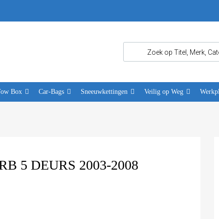
Tow Box
Car-Bags
Sneeuwkettingen
Veilig op Weg
Werkpl
B 5 DEURS 2003-2008