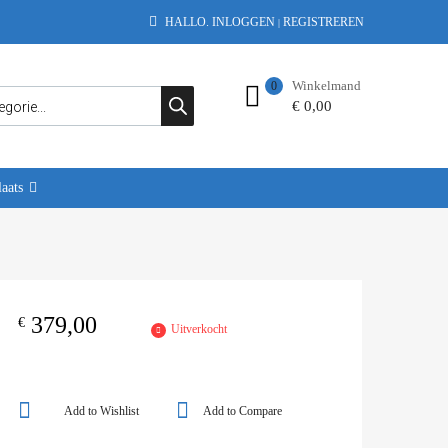
HALLO.
INLOGGEN
REGISTREREN
|
Winkelmand
0
€
0,00
aats
379,00
€
Uitverkocht
Add to Wishlist
Add to Compare