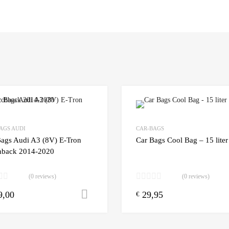
Add to Wishlist
AGS AUDI
CAR-BAGS
 Compare
Add to Compare
Bags Audi A3 (8V) E-Tron
Car Bags Cool Bag – 15 liter
hback 2014-2020
(0 reviews)
(0 reviews)
9,00
29,95
n winkelwagen
Toevoegen aan winkelwagen
€