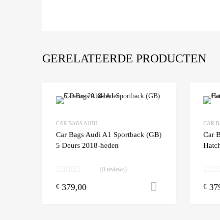
GERELATEERDE PRODUCTEN
Add to Wishlist
CAR BAGS AUDI
CAR B
Add to
Car Bags Audi A1 Sportback (GB)
Car 
5 Deurs 2018-heden
Hatc
(0 reviews)
379,00
37
Toevoegen aa
€
€