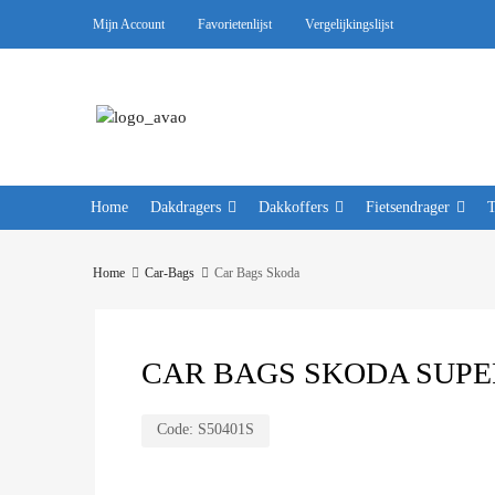
Mijn Account
Favorietenlijst
Vergelijkingslijst
Home
Dakdragers
Dakkoffers
Fietsendrager
Home
Car-Bags
Car Bags Skoda
CAR BAGS SKODA SUPER
Code:
S50401S