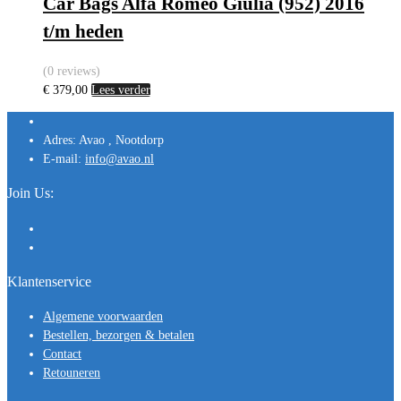
Car Bags Alfa Romeo Giulia (952) 2016
t/m heden
(0 reviews)
€
379,00
Lees verder
Adres:
Avao , Nootdorp
E-mail:
info@avao.nl
Join Us:
Klantenservice
Algemene voorwaarden
Bestellen, bezorgen & betalen
Contact
Retouneren