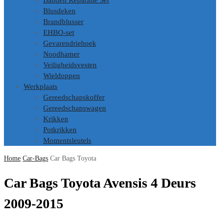
Banden Reparatie Set
Blusdeken
Brandblusser
EHBO-set
Gevarendriehoek
Noodhamer
Veiligheidsvesten
Wieldoppen
Werkplaats
Gereedschapskoffer
Gereedschapswagen
Krikken
Potkrikken
Momentsleutels
Home
Car-Bags
Car Bags Toyota
Car Bags Toyota Avensis 4 Deurs
2009-2015