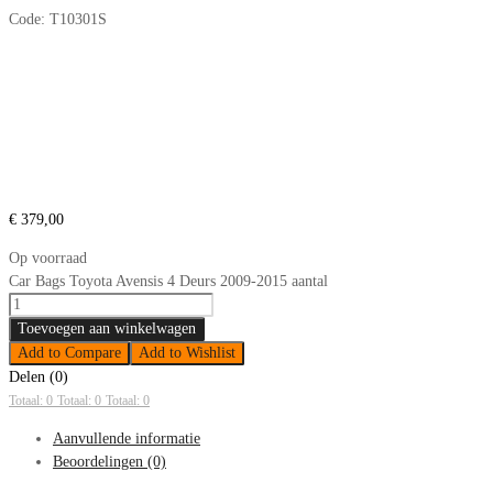
Code:
T10301S
€
379,00
Op voorraad
Car Bags Toyota Avensis 4 Deurs 2009-2015 aantal
Toevoegen aan winkelwagen
Add to Compare
Add to Wishlist
Delen (0)
Totaal: 0
Totaal: 0
Totaal: 0
Aanvullende informatie
Beoordelingen (0)