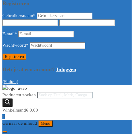
Registreren
Gebruikersnaam
*
E-mail
*
Wachtwoord
*
Heb je al een account?
Inloggen
(Sluiten)
Producten zoeken
Winkelmand
€
0,00
0
Ga naar de inhoud
Menu