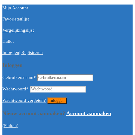
Mijn Account
Favorietenlijst
Vergelijkingslijst
Hallo.
Inloggen
|
Registreren
Inloggen
Gebruikersnaam
*
Wachtwoord
*
Wachtwoord vergeten?
Nieuw account aanmaken?
Account aanmaken
(Sluiten)