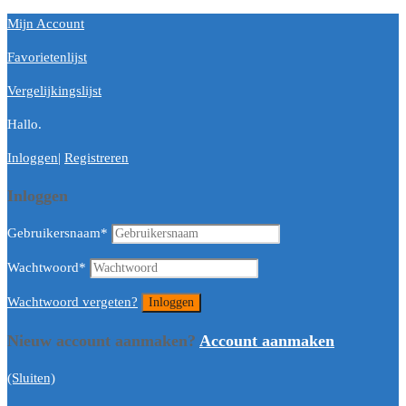
Mijn Account
Favorietenlijst
Vergelijkingslijst
Hallo.
Inloggen
|
Registreren
Inloggen
Gebruikersnaam
*
Wachtwoord
*
Wachtwoord vergeten?
Nieuw account aanmaken?
Account aanmaken
(Sluiten)