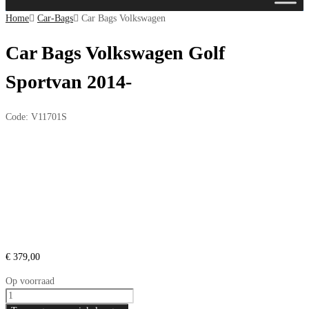
de
Home
Car-Bags
Car Bags Volkswagen
inhoud
Car Bags Volkswagen Golf
Sportvan 2014-
Code:
V11701S
€
379,00
Op voorraad
Car