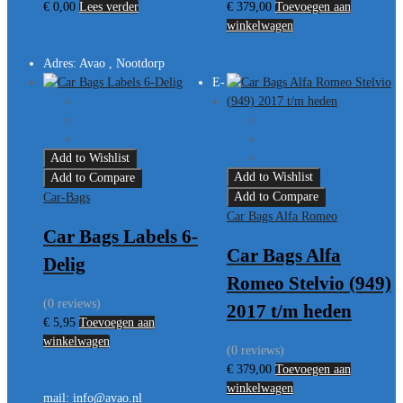
€
0,00
Lees verder
€
379,00
Toevoegen aan
winkelwagen
Adres:
Avao , Nootdorp
E-
Add to Wishlist
Add to Wishlist
Add to Compare
Add to Compare
Car-Bags
Car Bags Alfa Romeo
Car Bags Labels 6-
Car Bags Alfa
Delig
Romeo Stelvio (949)
(0 reviews)
2017 t/m heden
€
5,95
Toevoegen aan
winkelwagen
(0 reviews)
€
379,00
Toevoegen aan
winkelwagen
mail:
info@avao.nl