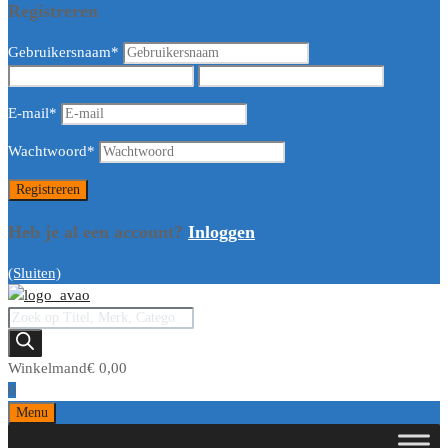
Registreren
Gebruikersnaam
*
E-mail
*
Wachtwoord
*
Heb je al een account?
Inloggen
(Sluiten)
Producten
zoeken
Winkelmand
€
0,00
0
Ga
Menu
naar