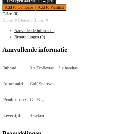
Bags
Toevoegen aan winkelwagen
Volkswagen
Add to Compare
Add to Wishlist
Golf
Delen (0)
Sportvan
Totaal: 0
Totaal: 0
Totaal: 0
2014-
Aanvullende informatie
aantal
Beoordelingen (0)
Aanvullende informatie
Inhoud
3 x Trolleytas + 3 x handtas
Automodel
Golf Sportsvan
Product merk
Car Bags
Levertijd
4 weken
Beoordelingen