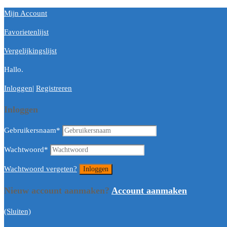
Mijn Account
Favorietenlijst
Vergelijkingslijst
Hallo.
Inloggen
|
Registreren
Inloggen
Gebruikersnaam
*
Wachtwoord
*
Wachtwoord vergeten?
Nieuw account aanmaken?
Account aanmaken
(Sluiten)