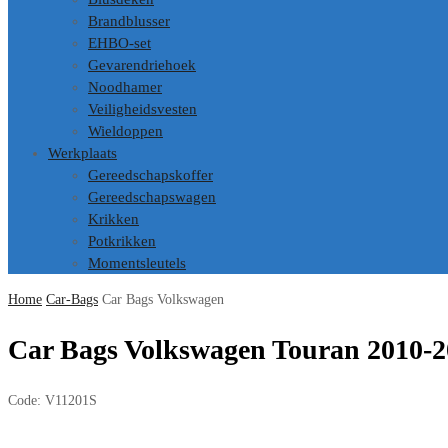
Brandblusser
EHBO-set
Gevarendriehoek
Noodhamer
Veiligheidsvesten
Wieldoppen
Werkplaats
Gereedschapskoffer
Gereedschapswagen
Krikken
Potkrikken
Momentsleutels
Home
Car-Bags
Car Bags Volkswagen
Car Bags Volkswagen Touran 2010-2
Code:
V11201S