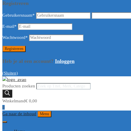
Registreren
Gebruikersnaam
*
E-mail
*
Wachtwoord
*
Heb je al een account?
Inloggen
(Sluiten)
Producten zoeken
Winkelmand
€
0,00
0
Ga naar de inhoud
Menu