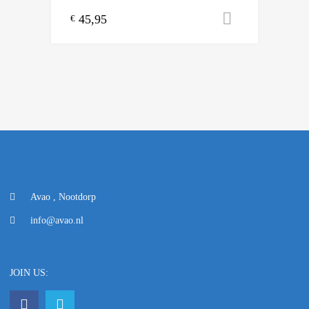
45,95
Toevoegen
€
Avao , Nootdorp
info@avao.nl
JOIN US: