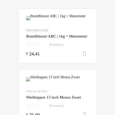
Add to Wishlist
Add to Compare
BRANDBLUSSER
Brandblusser ABC | 1kg + Manometer
(0 reviews)
24,41
Toevoegen
€
Add to Wishlist
Add to Compare
VEILIG OP WEG
Wieldoppen 13 inch Monza Zwart
(0 reviews)
25,00
Toevoegen
€