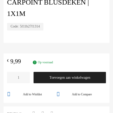
CARPOINT BLUSDEKEN |
1X1M
Code:
5f11b27f1314
9,99
€
Op voorraad
Toevoegen aan winkelwagen
Add to Wishlist
Add to Compare