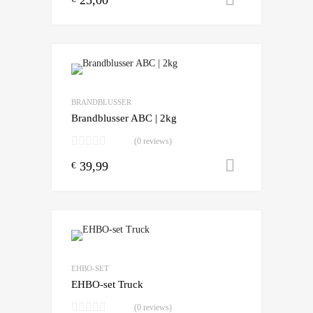
Add to Wishlist
Add to Compare
BRANDBLUSSER
Brandblusser ABC | 2kg
(0 reviews)
39,99
Toevoegen
€
Add to Wishlist
Add to Compare
EHBO-SET
EHBO-set Truck
(0 reviews)