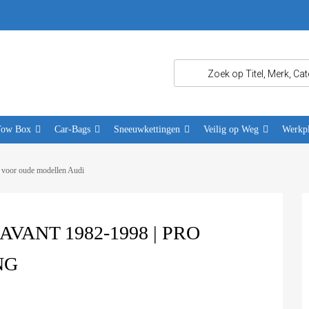
Tow Box
Car-Bags
Sneeuwkettingen
Veilig op Weg
Werkpl
 voor oude modellen Audi
VANT 1982-1998 | PRO
NG