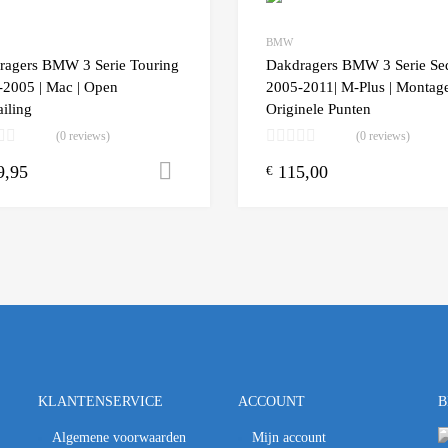
BMW
 Compare
Add to Compare
ragers BMW 3 Serie Touring
Dakdragers BMW 3 Serie Se
-2005 | Mac | Open
2005-2011| M-Plus | Montag
iling
Originele Punten
(0 reviews)
(0 reviews)
9,95
115,00
n winkelwagen
Toevoegen aan winkelwagen
€
KLANTENSERVICE
ACCOUNT
B
Algemene voorwaarden
Mijn account