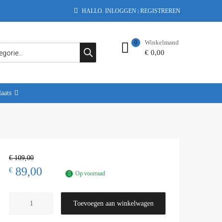
HALLO.
INLOGGEN
REGISTREREN
|
Winkelmand
0
€
0,00
aats
€
109,00
89,00
€
Op voorraad
Toevoegen aan winkelwagen