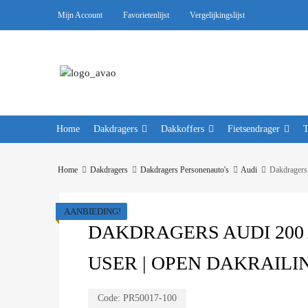
Mijn Account
Favorietenlijst
Vergelijkingslijst
Home
Dakdragers
Dakkoffers
Fietsendrager
Home
Dakdragers
Dakdragers Personenauto's
Audi
Dakdragers
AANBIEDING!
DAKDRAGERS AUDI 200 A
USER | OPEN DAKRAILI
Code:
PR50017-100