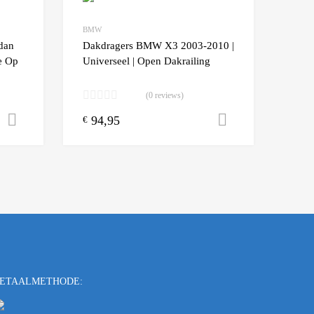
BMW
Add to Compare
Add t
dan
Dakdragers BMW X3 2003-2010 |
e Op
Universeel | Open Dakrailing
(0 reviews)
94,95
Toevoegen aan winkelwagen
Toevoegen a
€
ETAALMETHODE: