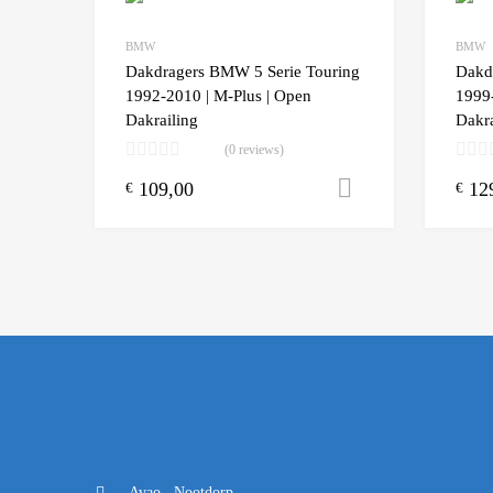
BMW
BMW
Add to
Dakdragers BMW 5 Serie Touring
Dakd
1992-2010 | M-Plus | Open
1999
Dakrailing
Dakra
(0 reviews)
109,00
12
Toevoegen aa
€
€
Avao , Nootdorp