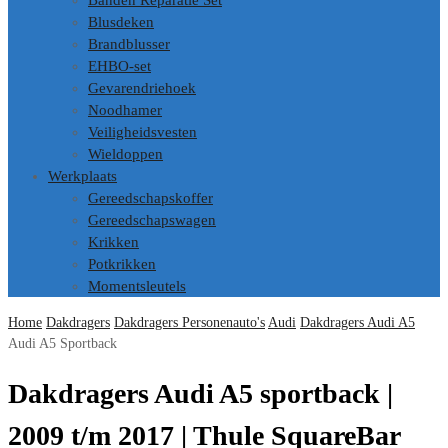
Banden Reparatie Set
Blusdeken
Brandblusser
EHBO-set
Gevarendriehoek
Noodhamer
Veiligheidsvesten
Wieldoppen
Werkplaats
Gereedschapskoffer
Gereedschapswagen
Krikken
Potkrikken
Momentsleutels
Home
Dakdragers
Dakdragers Personenauto's
Audi
Dakdragers Audi A5
Audi A5 Sportback
Dakdragers Audi A5 sportback |
2009 t/m 2017 | Thule SquareBar