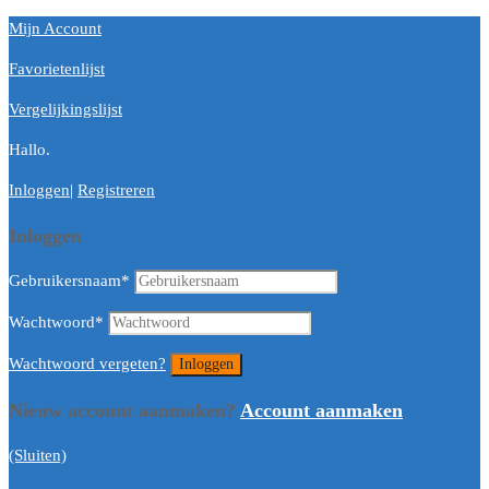
Mijn Account
Favorietenlijst
Vergelijkingslijst
Hallo.
Inloggen
|
Registreren
Inloggen
Gebruikersnaam
*
Wachtwoord
*
Wachtwoord vergeten?
Nieuw account aanmaken?
Account aanmaken
(Sluiten)