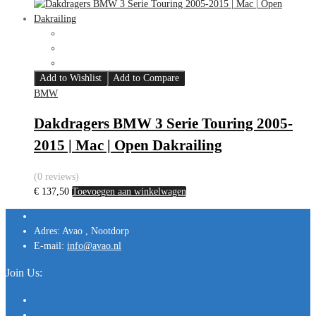
Add to Wishlist
Add to Compare
BMW
Dakdragers BMW 3 Serie Touring 2005-
2015 | Mac | Open Dakrailing
(0 reviews)
€
137,50
Toevoegen aan winkelwagen
Adres:
Avao , Nootdorp
E-mail:
info@avao.nl
Join Us: