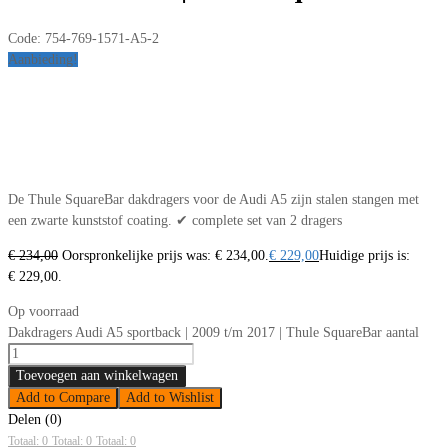
Code:
754-769-1571-A5-2
Aanbieding!
De Thule SquareBar dakdragers voor de Audi A5 zijn stalen stangen met
een zwarte kunststof coating. ✔ complete set van 2 dragers
€
234,00
Oorspronkelijke prijs was: € 234,00.
€
229,00
Huidige prijs is:
€ 229,00.
Op voorraad
Dakdragers Audi A5 sportback | 2009 t/m 2017 | Thule SquareBar aantal
Toevoegen aan winkelwagen
Add to Compare
Add to Wishlist
Delen (0)
Totaal: 0
Totaal: 0
Totaal: 0