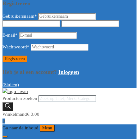
Registreren
Gebruikersnaam
*
E-mail
*
Wachtwoord
*
Heb je al een account?
Inloggen
(Sluiten)
Producten zoeken
Winkelmand
€
0,00
0
Ga naar de inhoud
Menu