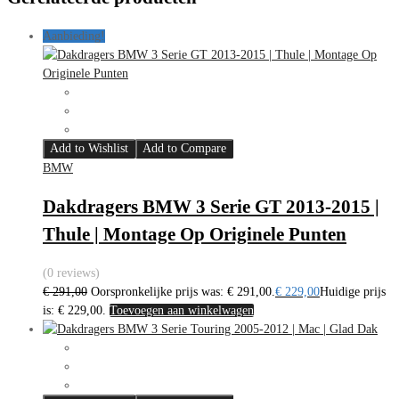
Aanbieding!
Add to Wishlist
Add to Compare
BMW
Dakdragers BMW 3 Serie GT 2013-2015 |
Thule | Montage Op Originele Punten
(0 reviews)
€
291,00
Oorspronkelijke prijs was: € 291,00.
€
229,00
Huidige prijs
is: € 229,00.
Toevoegen aan winkelwagen