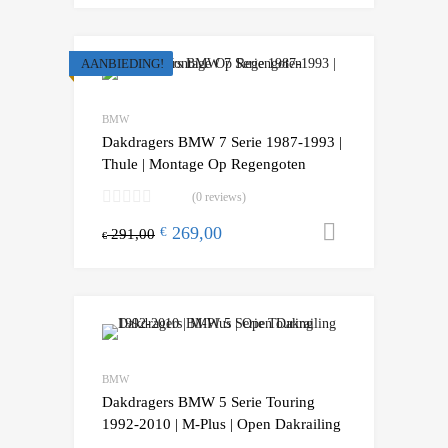
AANBIEDING!
Add to Wishlist
Add to Compare
BMW
Dakdragers BMW 7 Serie 1987-1993 |
Thule | Montage Op Regengoten
(0 reviews)
269,00
Toevoegen
€
291,00
€
Add to Wishlist
Add to Compare
BMW
Dakdragers BMW 5 Serie Touring
1992-2010 | M-Plus | Open Dakrailing