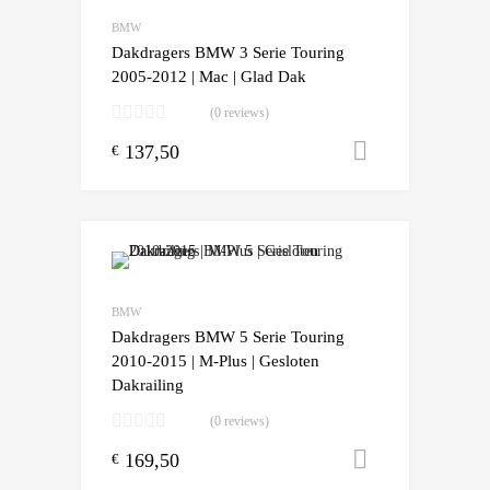
Add to Compare
BMW
Dakdragers BMW 3 Serie Touring
2005-2012 | Mac | Glad Dak
(0 reviews)
137,50
Toevoegen
€
Add to Wishlist
Add to Compare
BMW
Dakdragers BMW 5 Serie Touring
2010-2015 | M-Plus | Gesloten
Dakrailing
(0 reviews)
169,50
Toevoegen
€