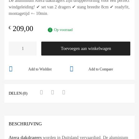
De aluminium Atera dakdragers zijn druppelvormig voor een perfect
windgeleiding! ✔ set van 2 dragers ✔ stang breedte 8cm ✔ readyfit,
montagetijd +- 10min.
209,00
€
Op voorraad
Toevoegen aan winkelwagen
Add to Wishlist
Add to Compare
DELEN (0)
BESCHRIJVING
Atera dakdragers
worden in Duitsland vervaardigd. De aluminium