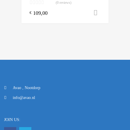
(0 reviews)
109,00
Toevoegen
€
Avao , Nootdorp
info@avao.nl
JOIN US: