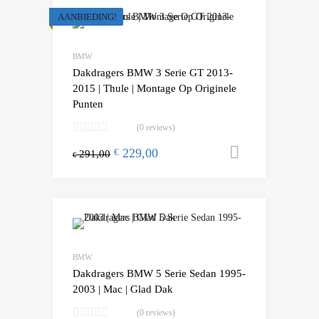
AANBIEDING!
BMW
Dakdragers BMW 3 Serie GT 2013-
2015 | Thule | Montage Op Originele
Punten
(0 reviews)
229,00
Toevoegen
€
291,00
€
BMW
Dakdragers BMW 5 Serie Sedan 1995-
2003 | Mac | Glad Dak
(0 reviews)