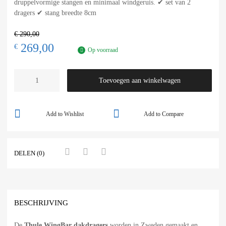
druppelvormige stangen en minimaal windgeruis. ✔ set van 2
dragers ✔ stang breedte 8cm
€
290,00
269,00
€
Op voorraad
Toevoegen aan winkelwagen
Add to Wishlist
Add to Compare
DELEN (0)
BESCHRIJVING
De
Thule WingBar dakdragers
worden in Zweden gemaakt en