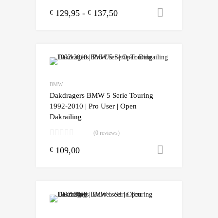
129,95
-
137,50
Opties sele
€
€
BMW
Dakdragers BMW 5 Serie Touring
1992-2010 | Pro User | Open
Dakrailing
(0 reviews)
109,00
Toevoegen
€