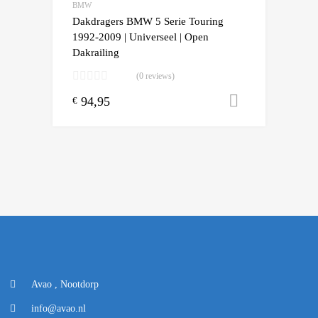
BMW
Dakdragers BMW 5 Serie Touring
1992-2009 | Universeel | Open
Dakrailing
(0 reviews)
94,95
Toevoegen
€
Avao , Nootdorp
info@avao.nl