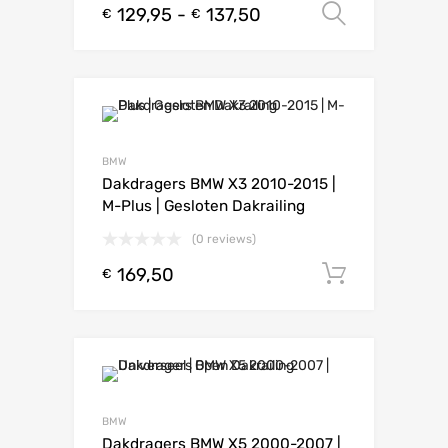
129,95
-
137,50
Opties s
€
€
BMW
Dakdragers BMW X3 2010-2015 |
M-Plus | Gesloten Dakrailing
(0 reviews)
169,50
Toevoeg
€
BMW
Dakdragers BMW X5 2000-2007 |