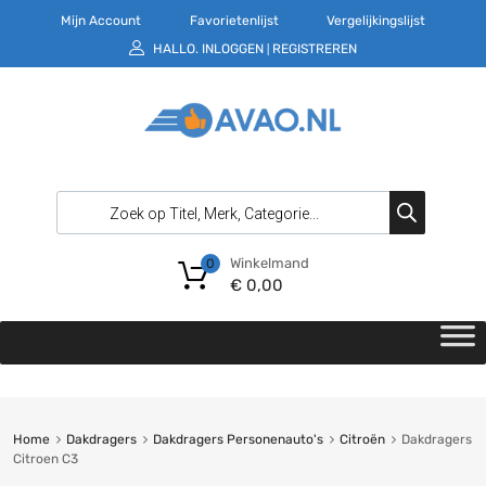
Mijn Account
Favorietenlijst
Vergelijkingslijst
HALLO.
INLOGGEN
REGISTREREN
|
Winkelmand
0
€
0,00
Home
Dakdragers
Dakdragers Personenauto's
Citroën
Dakdragers
Citroen C3