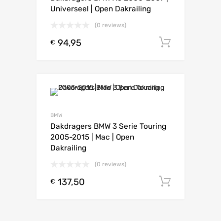
Universeel | Open Dakrailing
(0 reviews)
94,95
Toevoeg
€
BMW
Dakdragers BMW 3 Serie Touring
2005-2015 | Mac | Open
Dakrailing
(0 reviews)
137,50
Toevoeg
€