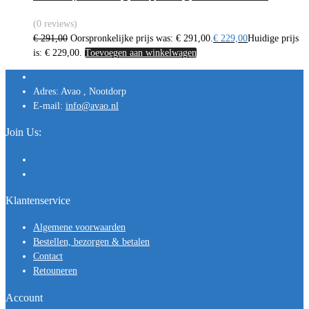
(0 reviews)
€
291,00
Oorspronkelijke prijs was: € 291,00.
€
229,00
Huidige prijs
is: € 229,00.
Toevoegen aan winkelwagen
Adres:
Avao , Nootdorp
E-mail:
info@avao.nl
Join Us:
Klantenservice
Algemene voorwaarden
Bestellen, bezorgen & betalen
Contact
Retouneren
Account