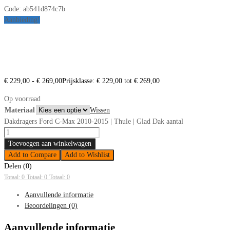
Code:
ab541d874c7b
Aanbieding!
€
229,00
-
€
269,00
Prijsklasse: € 229,00 tot € 269,00
Op voorraad
Materiaal
Wissen
Dakdragers Ford C-Max 2010-2015 | Thule | Glad Dak aantal
Toevoegen aan winkelwagen
Add to Compare
Add to Wishlist
Delen (0)
Totaal: 0
Totaal: 0
Totaal: 0
Aanvullende informatie
Beoordelingen (0)
Aanvullende informatie