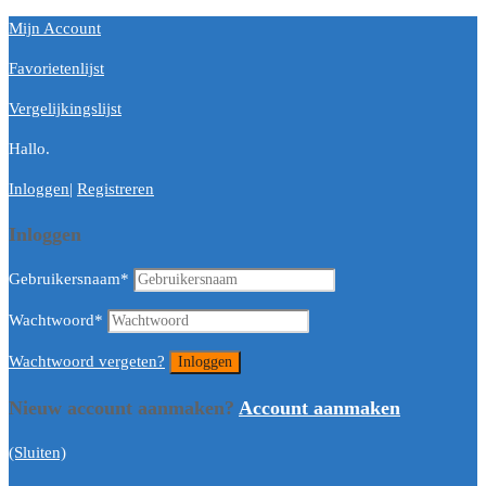
Mijn Account
Favorietenlijst
Vergelijkingslijst
Hallo.
Inloggen
|
Registreren
Inloggen
Gebruikersnaam
*
Wachtwoord
*
Wachtwoord vergeten?
Nieuw account aanmaken?
Account aanmaken
(Sluiten)