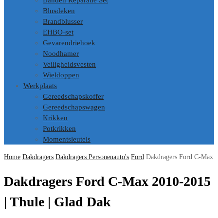
Banden Reparatie Set
Blusdeken
Brandblusser
EHBO-set
Gevarendriehoek
Noodhamer
Veiligheidsvesten
Wieldoppen
Werkplaats
Gereedschapskoffer
Gereedschapswagen
Krikken
Potkrikken
Momentsleutels
Home
Dakdragers
Dakdragers Personenauto's
Ford
Dakdragers Ford C-Max
Dakdragers Ford C-Max 2010-2015
| Thule | Glad Dak