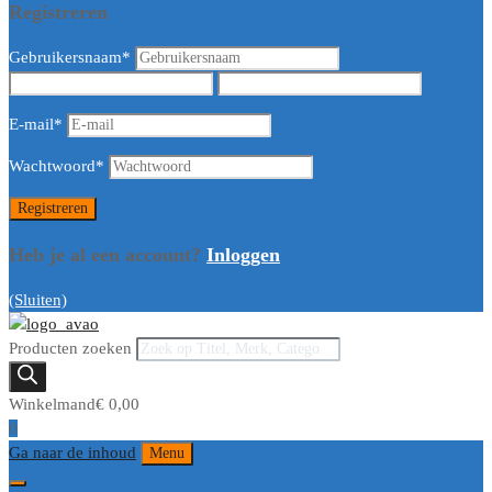
Registreren
Gebruikersnaam
*
E-mail
*
Wachtwoord
*
Heb je al een account?
Inloggen
(Sluiten)
Producten zoeken
Winkelmand
€
0,00
0
Ga naar de inhoud
Menu