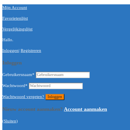
Mijn Account
Favorietenlijst
Vergelijkingslijst
Hallo.
Inloggen
|
Registreren
Inloggen
Gebruikersnaam
*
Wachtwoord
*
Wachtwoord vergeten?
Nieuw account aanmaken?
Account aanmaken
(Sluiten)