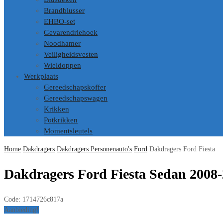
Brandblusser
EHBO-set
Gevarendriehoek
Noodhamer
Veiligheidsvesten
Wieldoppen
Werkplaats
Gereedschapskoffer
Gereedschapswagen
Krikken
Potkrikken
Momentsleutels
Home
Dakdragers
Dakdragers Personenauto's
Ford
Dakdragers Ford Fiesta
Dakdragers Ford Fiesta Sedan 2008-
Code:
1714726c817a
Aanbieding!