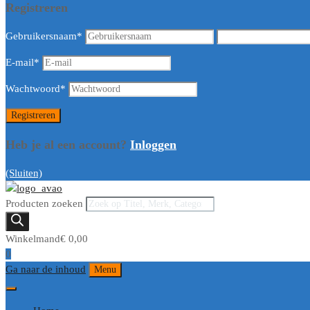
Registreren
Gebruikersnaam
*
E-mail
*
Wachtwoord
*
Heb je al een account?
Inloggen
(Sluiten)
Producten zoeken
Winkelmand
€
0,00
0
Ga naar de inhoud
Menu