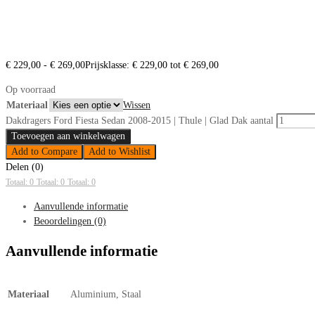
€
229,00
-
€
269,00
Prijsklasse: € 229,00 tot € 269,00
Op voorraad
Materiaal
Wissen
Dakdragers Ford Fiesta Sedan 2008-2015 | Thule | Glad Dak aantal
Toevoegen aan winkelwagen
Add to Compare
Add to Wishlist
Delen (0)
Totaal: 0
Totaal: 0
Totaal: 0
Aanvullende informatie
Beoordelingen (0)
Aanvullende informatie
Materiaal
Aluminium, Staal