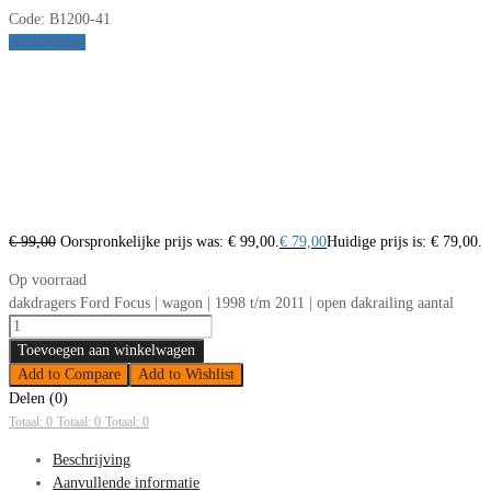
Code:
B1200-41
Aanbieding!
€
99,00
Oorspronkelijke prijs was: € 99,00.
€
79,00
Huidige prijs is: € 79,00.
Op voorraad
dakdragers Ford Focus | wagon | 1998 t/m 2011 | open dakrailing aantal
Toevoegen aan winkelwagen
Add to Compare
Add to Wishlist
Delen (0)
Totaal: 0
Totaal: 0
Totaal: 0
Beschrijving
Aanvullende informatie