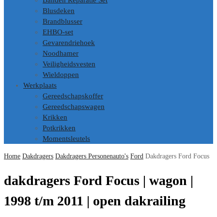
Banden Reparatie Set
Blusdeken
Brandblusser
EHBO-set
Gevarendriehoek
Noodhamer
Veiligheidsvesten
Wieldoppen
Werkplaats
Gereedschapskoffer
Gereedschapswagen
Krikken
Potkrikken
Momentsleutels
Home
Dakdragers
Dakdragers Personenauto's
Ford
Dakdragers Ford Focus
dakdragers Ford Focus | wagon |
1998 t/m 2011 | open dakrailing