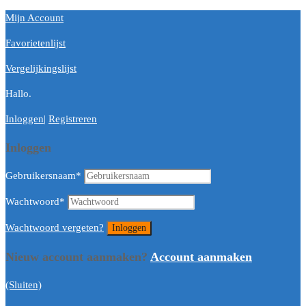
Mijn Account
Favorietenlijst
Vergelijkingslijst
Hallo.
Inloggen
|
Registreren
Inloggen
Gebruikersnaam
*
Wachtwoord
*
Wachtwoord vergeten?
Nieuw account aanmaken?
Account aanmaken
(Sluiten)