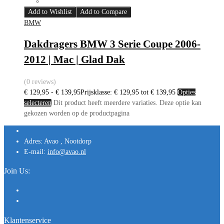
Add to Wishlist
Add to Compare
BMW
Dakdragers BMW 3 Serie Coupe 2006-
2012 | Mac | Glad Dak
(0 reviews)
€
129,95
-
€
139,95
Prijsklasse: € 129,95 tot € 139,95
Opties
selecteren
Dit product heeft meerdere variaties. Deze optie kan
gekozen worden op de productpagina
Adres:
Avao , Nootdorp
E-mail:
info@avao.nl
Join Us:
Klantenservice