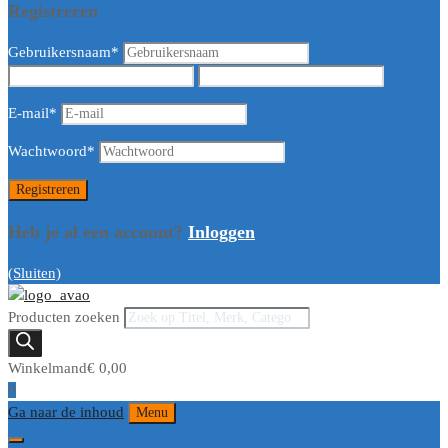
Registreren
Gebruikersnaam
*
E-mail
*
Wachtwoord
*
Heb je al een account?
Inloggen
(Sluiten)
Producten zoeken
Winkelmand
€
0,00
0
Ga naar de inhoud
Menu