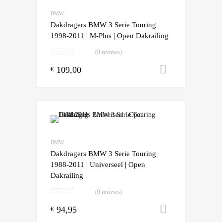
Add to Compare
BMW
Dakdragers BMW 3 Serie Touring
1998-2011 | M-Plus | Open Dakrailing
(0 reviews)
109,00
Toevoegen
€
Add to Wishlist
Add to Compare
BMW
Dakdragers BMW 3 Serie Touring
1988-2011 | Universeel | Open
Dakrailing
(0 reviews)
94,95
Toevoegen
€