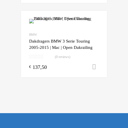
Add to Wishlist
Add to Compare
BMW
Dakdragers BMW 3 Serie Touring
2005-2015 | Mac | Open Dakrailing
(0 reviews)
137,50
Toevoegen
€