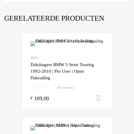
GERELATEERDE PRODUCTEN
Add to Wishlist
Add to Compare
BMW
Dakdragers BMW 5 Serie Touring
1992-2010 | Pro User | Open
Dakrailing
(0 reviews)
109,00
Toevoegen
€
Add to Wishlist