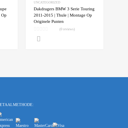
UNCATEGORIZED
Add to Compare
Add t
oupe
Dakdragers BMW 3 Serie Touring
e Op
2011-2015 | Thule | Montage Op
Originele Punten
(0 reviews)
Lees verder
ETAALMETHODE: