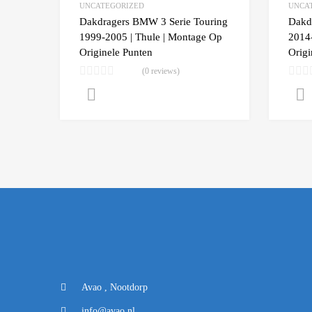
UNCATEGORIZED
UNCA
Add to
Dakdragers BMW 3 Serie Touring
Dakd
1999-2005 | Thule | Montage Op
2014-
Originele Punten
Origi
(0 reviews)
Lees verder
Avao , Nootdorp
info@avao.nl