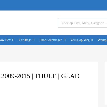
Tow Box
Car-Bags
Sneeuwkettingen
Veilig op Weg
Werkpl
09-2015 | THULE | GLAD