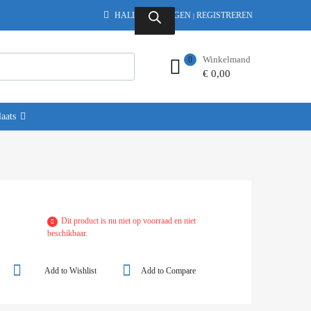
HALLO.
INLOGGEN
REGISTREREN
|
Winkelmand
0
€
0,00
aats
Dit product is nu niet op voorraad en niet
beschikbaar.
Add to Wishlist
Add to Compare