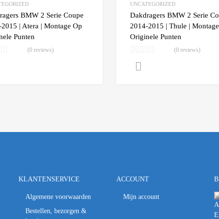
TEGORIZED
UNCATEGORIZED
 Compare
Add to Compare
ragers BMW 2 Serie Coupe
Dakdragers BMW 2 Serie C
2015 | Atera | Montage Op
2014-2015 | Thule | Montag
nele Punten
Originele Punten
(0 reviews)
(0 reviews)
Lees verder
Lees verder
KLANTENSERVICE
ACCOUNT
B
Algemene voorwaarden
Mijn account
Bestellen, bezorgen &