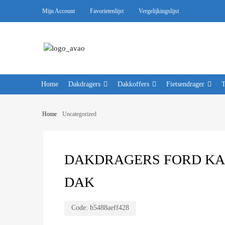
Mijn Account
Favorietenlijst
Vergelijkingslijst
Home
Dakdragers
Dakkoffers
Fietsendrager
Home
Uncategorized
DAKDRAGERS FORD KA 20
DAK
Code:
b5488aeff428