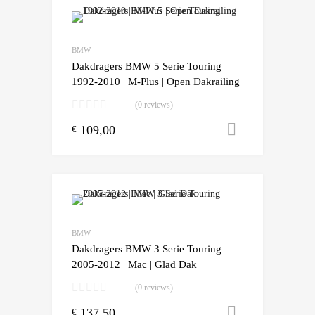
Add to Wishlist
Add to Compare
BMW
Dakdragers BMW 5 Serie Touring
1992-2010 | M-Plus | Open Dakrailing
(0 reviews)
109,00
Toevoegen
€
Add to Wishlist
Add to Compare
BMW
Dakdragers BMW 3 Serie Touring
2005-2012 | Mac | Glad Dak
(0 reviews)
137,50
Toevoegen
€