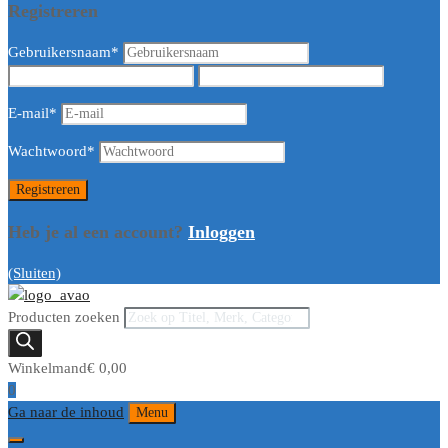
Registreren
Gebruikersnaam
*
E-mail
*
Wachtwoord
*
Heb je al een account?
Inloggen
(Sluiten)
Producten zoeken
Winkelmand
€
0,00
0
Ga naar de inhoud
Menu