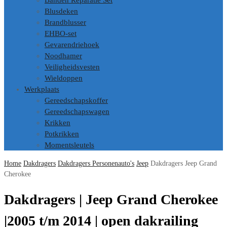
Banden Reparatie Set
Blusdeken
Brandblusser
EHBO-set
Gevarendriehoek
Noodhamer
Veiligheidsvesten
Wieldoppen
Werkplaats
Gereedschapskoffer
Gereedschapswagen
Krikken
Potkrikken
Momentsleutels
Home
Dakdragers
Dakdragers Personenauto's
Jeep
Dakdragers Jeep Grand
Cherokee
Dakdragers | Jeep Grand Cherokee
|2005 t/m 2014 | open dakrailing