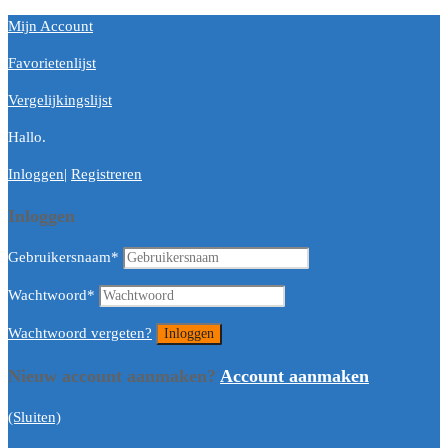
Mijn Account
Favorietenlijst
Vergelijkingslijst
Hallo.
Inloggen
|
Registreren
Inloggen
Gebruikersnaam
*
Wachtwoord
*
Wachtwoord vergeten?
Nieuw account aanmaken?
Account aanmaken
(Sluiten)