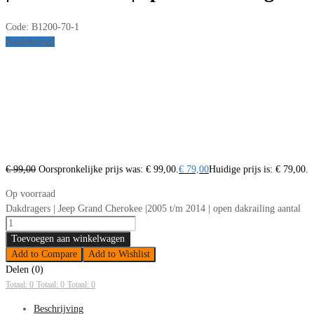
Code:
B1200-70-1
Aanbieding!
€
99,00
Oorspronkelijke prijs was: € 99,00.
€
79,00
Huidige prijs is: € 79,00.
Op voorraad
Dakdragers | Jeep Grand Cherokee |2005 t/m 2014 | open dakrailing aantal
Toevoegen aan winkelwagen
Add to Compare
Add to Wishlist
Delen (0)
Totaal: 0
Totaal: 0
Totaal: 0
Beschrijving