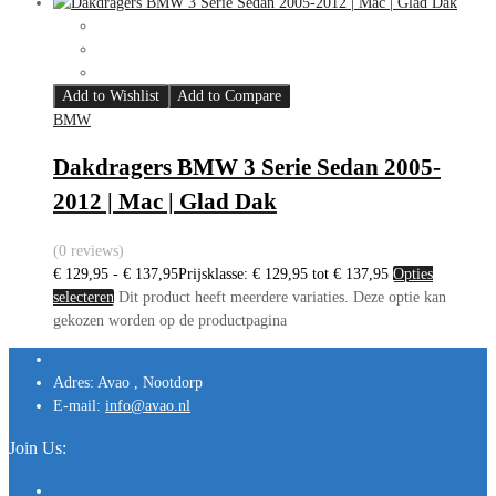
Add to Wishlist
Add to Compare
BMW
Dakdragers BMW 3 Serie Sedan 2005-
2012 | Mac | Glad Dak
(0 reviews)
€
129,95
-
€
137,95
Prijsklasse: € 129,95 tot € 137,95
Opties
selecteren
Dit product heeft meerdere variaties. Deze optie kan
gekozen worden op de productpagina
Adres:
Avao , Nootdorp
E-mail:
info@avao.nl
Join Us: