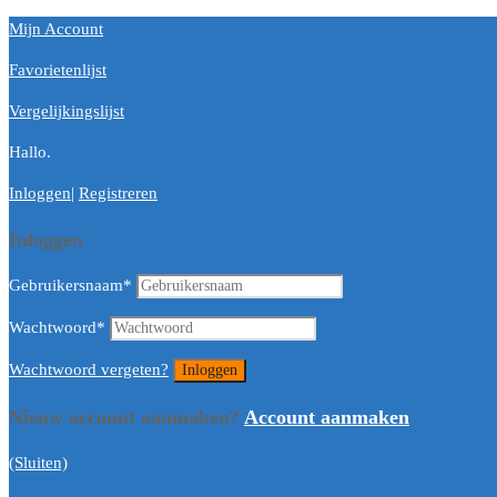
Mijn Account
Favorietenlijst
Vergelijkingslijst
Hallo.
Inloggen
|
Registreren
Inloggen
Gebruikersnaam
*
Wachtwoord
*
Wachtwoord vergeten?
Nieuw account aanmaken?
Account aanmaken
(Sluiten)