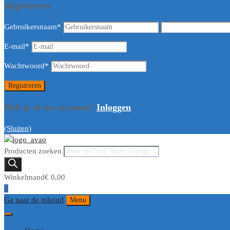
Registreren
Gebruikersnaam
*
E-mail
*
Wachtwoord
*
Heb je al een account?
Inloggen
(Sluiten)
Producten zoeken
Winkelmand
€
0,00
0
Ga naar de inhoud
Menu