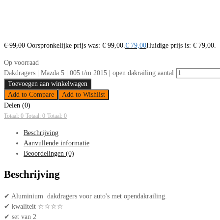
€
99,00
Oorspronkelijke prijs was: € 99,00.
€
79,00
Huidige prijs is: € 79,00.
Op voorraad
Dakdragers | Mazda 5 | 005 t/m 2015 | open dakrailing aantal
Toevoegen aan winkelwagen
Add to Compare
Add to Wishlist
Delen (0)
Totaal: 0
Totaal: 0
Totaal: 0
Beschrijving
Aanvullende informatie
Beoordelingen (0)
Beschrijving
✔ Aluminium dakdragers voor auto's met opendakrailing.
✔ kwaliteit ☆☆☆☆
✔ set van 2