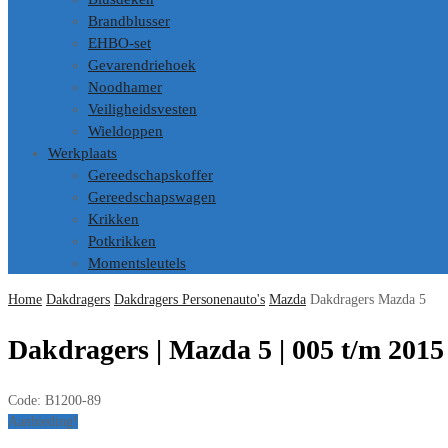
Brandblusser
EHBO-set
Gevarendriehoek
Noodhamer
Veiligheidsvesten
Wieldoppen
Werkplaats
Gereedschapskoffer
Gereedschapswagen
Krikken
Potkrikken
Momentsleutels
Home
Dakdragers
Dakdragers Personenauto's
Mazda
Dakdragers Mazda 5
Dakdragers | Mazda 5 | 005 t/m 2015 
Code:
B1200-89
Aanbieding!