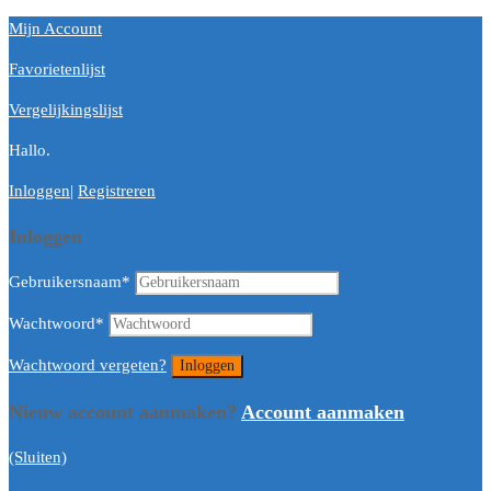
Mijn Account
Favorietenlijst
Vergelijkingslijst
Hallo.
Inloggen
|
Registreren
Inloggen
Gebruikersnaam
*
Wachtwoord
*
Wachtwoord vergeten?
Nieuw account aanmaken?
Account aanmaken
(Sluiten)