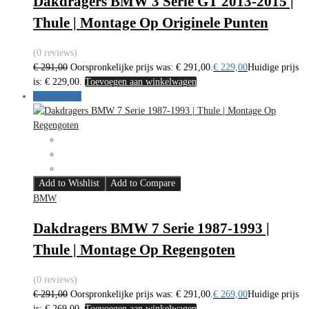
Dakdragers BMW 3 Serie GT 2013-2015 |
Thule | Montage Op Originele Punten
(0 reviews)
€
291,00
Oorspronkelijke prijs was: € 291,00.
€
229,00
Huidige prijs
is: € 229,00.
Toevoegen aan winkelwagen
Aanbieding!
Add to Wishlist
Add to Compare
BMW
Dakdragers BMW 7 Serie 1987-1993 |
Thule | Montage Op Regengoten
(0 reviews)
€
291,00
Oorspronkelijke prijs was: € 291,00.
€
269,00
Huidige prijs
is: € 269,00.
Toevoegen aan winkelwagen