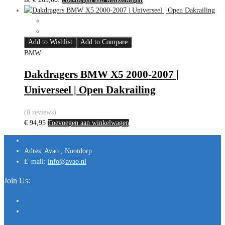
Add to Wishlist
Add to Compare
BMW
Dakdragers BMW X5 2000-2007 |
Universeel | Open Dakrailing
(0 reviews)
€
94,95
Toevoegen aan winkelwagen
Adres:
Avao , Nootdorp
E-mail:
info@avao.nl
Join Us: