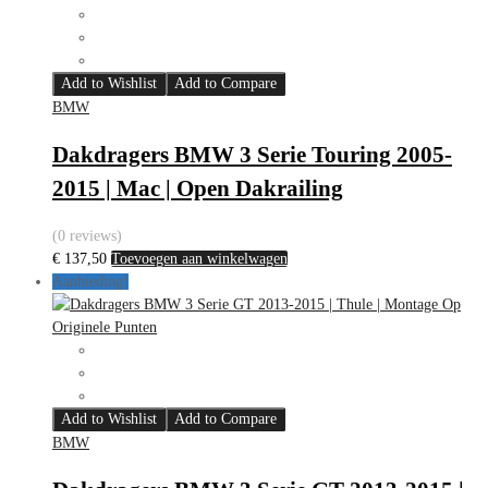
Add to Wishlist
Add to Compare
BMW
Dakdragers BMW 3 Serie Touring 2005-
2015 | Mac | Open Dakrailing
(0 reviews)
€
137,50
Toevoegen aan winkelwagen
Aanbieding!
Add to Wishlist
Add to Compare
BMW