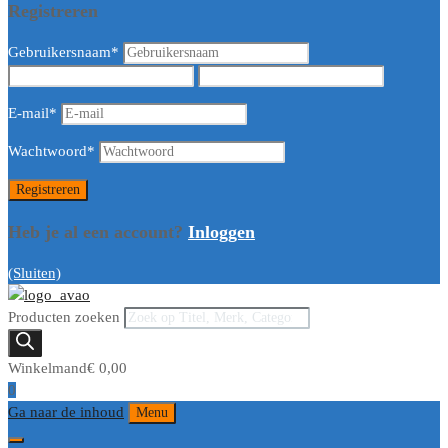
Registreren
Gebruikersnaam
*
E-mail
*
Wachtwoord
*
Heb je al een account?
Inloggen
(Sluiten)
Producten zoeken
Winkelmand
€
0,00
0
Ga naar de inhoud
Menu