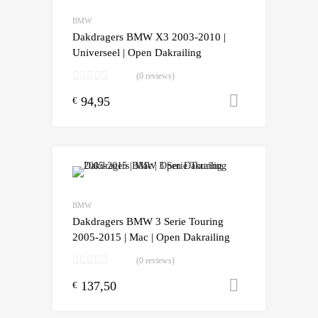
Add to Compare
BMW
Dakdragers BMW X3 2003-2010 |
Universeel | Open Dakrailing
(0 reviews)
94,95
Toevoegen
€
Add to Wishlist
Add to Compare
BMW
Dakdragers BMW 3 Serie Touring
2005-2015 | Mac | Open Dakrailing
(0 reviews)
137,50
Toevoegen
€