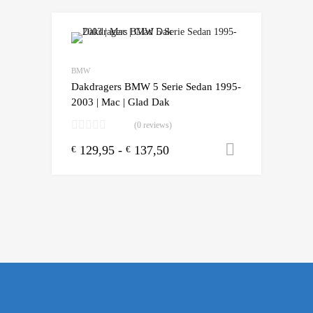
Add to Wishlist
Add to Compare
BMW
Dakdragers BMW 5 Serie Sedan 1995-
2003 | Mac | Glad Dak
(0 reviews)
129,95
-
137,50
Opties sele
€
€