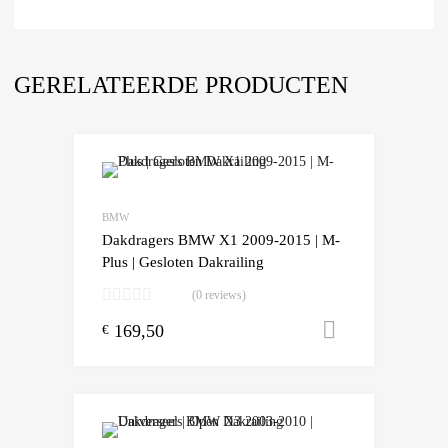
GERELATEERDE PRODUCTEN
Add to Wishlist
Add to Compare
BMW
Dakdragers BMW X1 2009-2015 | M-
Plus | Gesloten Dakrailing
(0 reviews)
169,50
Toevoegen
€
Add to Wishlist