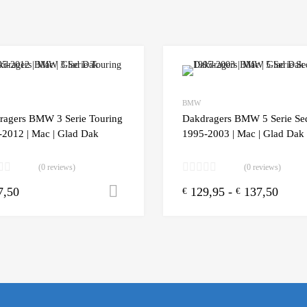
Add to Wishlist
BMW
 Compare
Add to Compare
ragers BMW 3 Serie Touring
Dakdragers BMW 5 Serie Se
-2012 | Mac | Glad Dak
1995-2003 | Mac | Glad Dak
(0 reviews)
(0 reviews)
7,50
129,95
-
137,50
n winkelwagen
Toevoegen aan winkelwagen
€
€