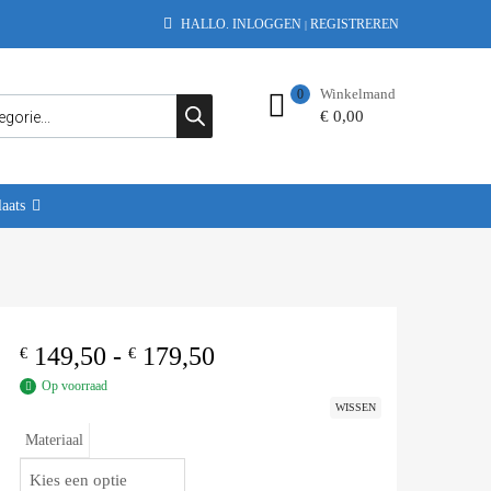
HALLO.
INLOGGEN
REGISTREREN
|
Winkelmand
0
€
0,00
aats
149,50
-
179,50
€
€
Op voorraad
WISSEN
Materiaal