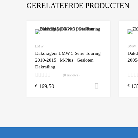
GERELATEERDE PRODUCTEN
Add to Wishlist
BMW
BMW
Add to
Dakdragers BMW 5 Serie Touring
Dakd
2010-2015 | M-Plus | Gesloten
2005
Dakrailing
(0 reviews)
169,50
13
Toevoegen aa
€
€