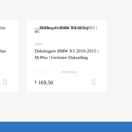
Add to Wishlist
Add to Wishlist
BMW
Add to Compare
Add t
dan
Dakdragers BMW X3 2010-2015 |
M-Plus | Gesloten Dakrailing
(0 reviews)
169,50
Opties selecteren
Toevoegen a
€