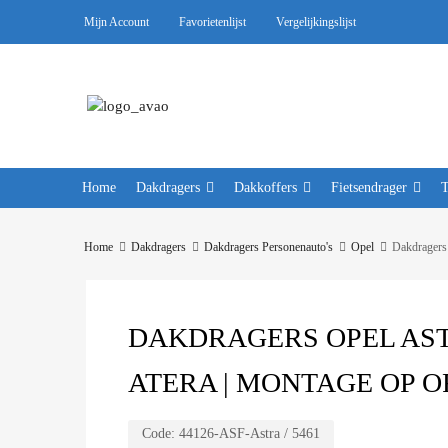
Mijn Account
Favorietenlijst
Vergelijkingslijst
Home
Dakdragers
Dakkoffers
Fietsendrager
Home
Dakdragers
Dakdragers Personenauto's
Opel
Dakdragers
DAKDRAGERS OPEL ASTRA
ATERA | MONTAGE OP O
Code:
44126-ASF-Astra / 5461