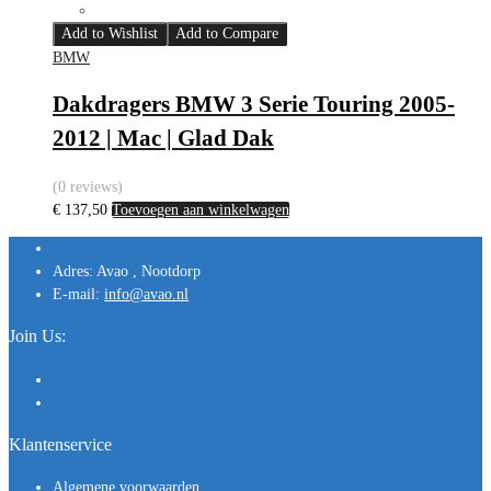
Add to Wishlist
Add to Compare
BMW
Dakdragers BMW 3 Serie Touring 2005-
2012 | Mac | Glad Dak
(0 reviews)
€
137,50
Toevoegen aan winkelwagen
Adres:
Avao , Nootdorp
E-mail:
info@avao.nl
Join Us:
Klantenservice
Algemene voorwaarden