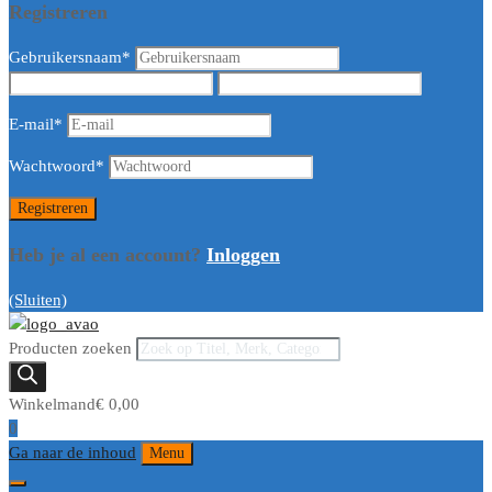
Registreren
Gebruikersnaam
*
E-mail
*
Wachtwoord
*
Heb je al een account?
Inloggen
(Sluiten)
Producten zoeken
Winkelmand
€
0,00
0
Ga naar de inhoud
Menu