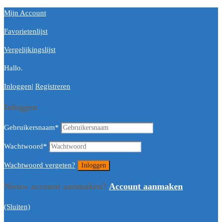
Mijn Account
Favorietenlijst
Vergelijkingslijst
Hallo.
Inloggen
|
Registreren
Inloggen
Gebruikersnaam
*
Wachtwoord
*
Wachtwoord vergeten?
Nieuw account aanmaken?
Account aanmaken
(Sluiten)