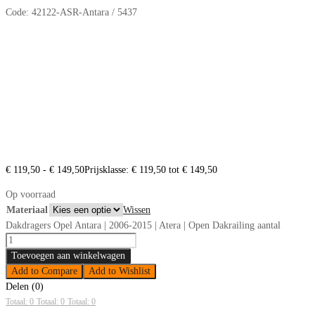
Code:
42122-ASR-Antara / 5437
€
119,50
-
€
149,50
Prijsklasse: € 119,50 tot € 149,50
Op voorraad
Materiaal
Wissen
Dakdragers Opel Antara | 2006-2015 | Atera | Open Dakrailing aantal
Toevoegen aan winkelwagen
Add to Compare
Add to Wishlist
Delen (0)
Totaal: 0
Totaal: 0
Totaal: 0