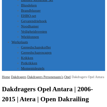
Banden Reparatie Set
Blusdeken
Brandblusser
EHBO-set
Gevarendriehoek
Noodhamer
Veiligheidsvesten
Wieldoppen
Werkplaats
Gereedschapskoffer
Gereedschapswagen
Krikken
Potkrikken
Momentsleutels
Home
Dakdragers
Dakdragers Personenauto's
Opel
Dakdragers Opel Antara
Dakdragers Opel Antara | 2006-
2015 | Atera | Open Dakrailing